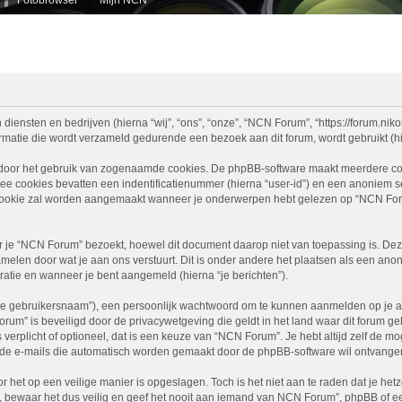
diensten en bedrijven (hierna “wij”, “ons”, “onze”, “NCN Forum”, “https://forum.nikon
atie die wordt verzameld gedurende een bezoek aan dit forum, wordt gebruikt (hier
 door het gebruik van zogenaamde cookies. De phpBB-software maakt meerdere cooki
ee cookies bevatten een indentificatienummer (hierna “user-id”) en een anoniem
ookie zal worden aangemaakt wanneer je onderwerpen hebt gelezen op “NCN Foru
e “NCN Forum” bezoekt, hoewel dit document daarop niet van toepassing is. Deze
melen door wat je aan ons verstuurt. Dit is onder andere het plaatsen als een ano
stratie en wanneer je bent aangemeld (hierna “je berichten”).
je gebruikersnaam”), een persoonlijk wachtwoord om te kunnen aanmelden op je acc
Forum” is beveiligd door de privacywetgeving die geldt in het land waar dit forum g
is verplicht of optioneel, dat is een keuze van “NCN Forum”. Je hebt altijd zelf de 
je de e-mails die automatisch worden gemaakt door de phpBB-software wil ontvange
r het op een veilige manier is opgeslagen. Toch is het niet aan te raden dat je h
ewaar het dus veilig en geef het nooit aan iemand van NCN Forum”, phpBB of een 