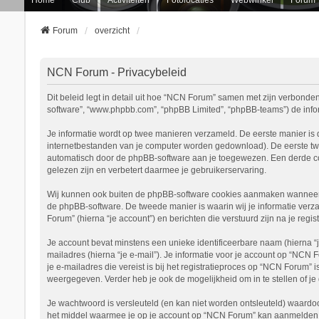
Forum
overzicht
NCN Forum - Privacybeleid
Dit beleid legt in detail uit hoe “NCN Forum” samen met zijn verbonden 
software”, “www.phpbb.com”, “phpBB Limited”, “phpBB-teams”) de inform
Je informatie wordt op twee manieren verzameld. De eerste manier is
internetbestanden van je computer worden gedownload). De eerste tw
automatisch door de phpBB-software aan je toegewezen. Een derde c
gelezen zijn en verbetert daarmee je gebruikerservaring.
Wij kunnen ook buiten de phpBB-software cookies aanmaken wanneer j
de phpBB-software. De tweede manier is waarin wij je informatie verza
Forum” (hierna “je account”) en berichten die verstuurd zijn na je regi
Je account bevat minstens een unieke identificeerbare naam (hierna “
mailadres (hierna “je e-mail”). Je informatie voor je account op “NCN 
je e-mailadres die vereist is bij het registratieproces op “NCN Forum” 
weergegeven. Verder heb je ook de mogelijkheid om in te stellen of 
Je wachtwoord is versleuteld (en kan niet worden ontsleuteld) waardoo
het middel waarmee je op je account op “NCN Forum” kan aanmelden, b