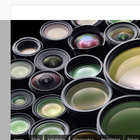
Home
Club
Activiteiten
Fotolocaties
Webwinkel
Forum