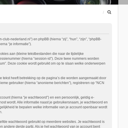
Z
o
e
k
-club-nederland.nl”) en phpBB (hierna “zij”, “hun”, “zijn”, “phpBB-
na “je informatie”).
es aan (kleine tekstbestanden die naar de tijdelijke
 sessienummer (hierna “session-id”). Deze twee nummers worden
m”. Deze cookie wordt gebruikt om op te slaan welke onderwerpen
 tekst heeft betrekking op de pagina’s die worden aangemaakt door
nieme gebruiker (hierna “anonieme berichten”), registreren op “NCN
ount (hierna “je wachtwoord”) en een persoonlijk, geldig e-
ehost wordt. Alle informatie naast je gebruikersnaam, je wachtwoord en
mogelijkheid te bepalen welke informatie van je account openbaar wordt
n.
etzelfde wachtwoord gebruikt op meerdere websites. Je wachtwoord is
andere derde partij. Als je het wachtwoord van je account bent