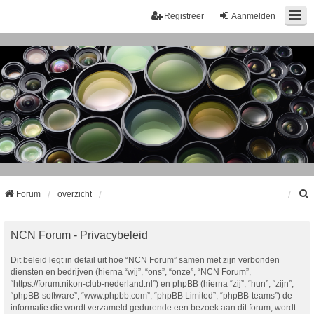
Registreer
Aanmelden
Forum
overzicht
k
NCN Forum - Privacybeleid
Dit beleid legt in detail uit hoe “NCN Forum” samen met zijn verbonden
diensten en bedrijven (hierna “wij”, “ons”, “onze”, “NCN Forum”,
“https://forum.nikon-club-nederland.nl”) en phpBB (hierna “zij”, “hun”, “zijn”,
“phpBB-software”, “www.phpbb.com”, “phpBB Limited”, “phpBB-teams”) de
informatie die wordt verzameld gedurende een bezoek aan dit forum, wordt