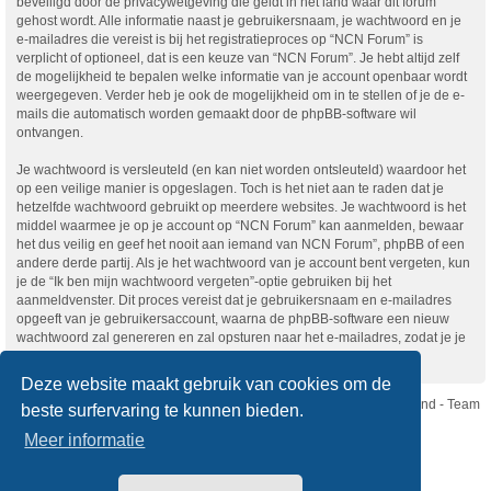
beveiligd door de privacywetgeving die geldt in het land waar dit forum
gehost wordt. Alle informatie naast je gebruikersnaam, je wachtwoord en je
e-mailadres die vereist is bij het registratieproces op “NCN Forum” is
verplicht of optioneel, dat is een keuze van “NCN Forum”. Je hebt altijd zelf
de mogelijkheid te bepalen welke informatie van je account openbaar wordt
weergegeven. Verder heb je ook de mogelijkheid om in te stellen of je de e-
mails die automatisch worden gemaakt door de phpBB-software wil
ontvangen.
Je wachtwoord is versleuteld (en kan niet worden ontsleuteld) waardoor het
op een veilige manier is opgeslagen. Toch is het niet aan te raden dat je
hetzelfde wachtwoord gebruikt op meerdere websites. Je wachtwoord is het
middel waarmee je op je account op “NCN Forum” kan aanmelden, bewaar
het dus veilig en geef het nooit aan iemand van NCN Forum”, phpBB of een
andere derde partij. Als je het wachtwoord van je account bent vergeten, kun
je de “Ik ben mijn wachtwoord vergeten”-optie gebruiken bij het
aanmeldvenster. Dit proces vereist dat je gebruikersnaam en e-mailadres
opgeeft van je gebruikersaccount, waarna de phpBB-software een nieuw
wachtwoord zal genereren en zal opsturen naar het e-mailadres, zodat je je
opnieuw kunt aanmelden.
Deze website maakt gebruik van cookies om de
Nikon Club Nederland - Team
beste surfervaring te kunnen bieden.
Forum
Contact
Meer informatie
Copyright © Nikon Club Nederland 2023