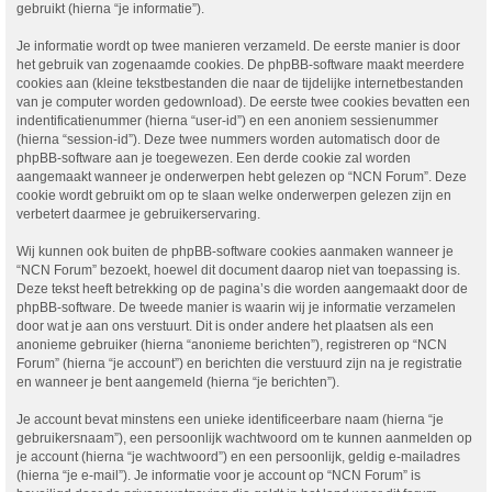
gebruikt (hierna “je informatie”).
Je informatie wordt op twee manieren verzameld. De eerste manier is door
het gebruik van zogenaamde cookies. De phpBB-software maakt meerdere
cookies aan (kleine tekstbestanden die naar de tijdelijke internetbestanden
van je computer worden gedownload). De eerste twee cookies bevatten een
indentificatienummer (hierna “user-id”) en een anoniem sessienummer
(hierna “session-id”). Deze twee nummers worden automatisch door de
phpBB-software aan je toegewezen. Een derde cookie zal worden
aangemaakt wanneer je onderwerpen hebt gelezen op “NCN Forum”. Deze
cookie wordt gebruikt om op te slaan welke onderwerpen gelezen zijn en
verbetert daarmee je gebruikerservaring.
Wij kunnen ook buiten de phpBB-software cookies aanmaken wanneer je
“NCN Forum” bezoekt, hoewel dit document daarop niet van toepassing is.
Deze tekst heeft betrekking op de pagina’s die worden aangemaakt door de
phpBB-software. De tweede manier is waarin wij je informatie verzamelen
door wat je aan ons verstuurt. Dit is onder andere het plaatsen als een
anonieme gebruiker (hierna “anonieme berichten”), registreren op “NCN
Forum” (hierna “je account”) en berichten die verstuurd zijn na je registratie
en wanneer je bent aangemeld (hierna “je berichten”).
Je account bevat minstens een unieke identificeerbare naam (hierna “je
gebruikersnaam”), een persoonlijk wachtwoord om te kunnen aanmelden op
je account (hierna “je wachtwoord”) en een persoonlijk, geldig e-mailadres
(hierna “je e-mail”). Je informatie voor je account op “NCN Forum” is