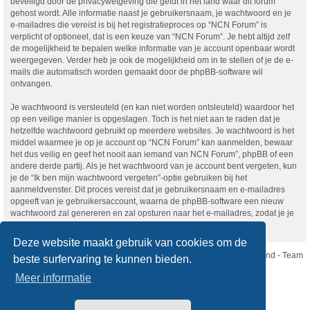
beveiligd door de privacywetgeving die geldt in het land waar dit forum
gehost wordt. Alle informatie naast je gebruikersnaam, je wachtwoord en je
e-mailadres die vereist is bij het registratieproces op “NCN Forum” is
verplicht of optioneel, dat is een keuze van “NCN Forum”. Je hebt altijd zelf
de mogelijkheid te bepalen welke informatie van je account openbaar wordt
weergegeven. Verder heb je ook de mogelijkheid om in te stellen of je de e-
mails die automatisch worden gemaakt door de phpBB-software wil
ontvangen.
Je wachtwoord is versleuteld (en kan niet worden ontsleuteld) waardoor het
op een veilige manier is opgeslagen. Toch is het niet aan te raden dat je
hetzelfde wachtwoord gebruikt op meerdere websites. Je wachtwoord is het
middel waarmee je op je account op “NCN Forum” kan aanmelden, bewaar
het dus veilig en geef het nooit aan iemand van NCN Forum”, phpBB of een
andere derde partij. Als je het wachtwoord van je account bent vergeten, kun
je de “Ik ben mijn wachtwoord vergeten”-optie gebruiken bij het
aanmeldvenster. Dit proces vereist dat je gebruikersnaam en e-mailadres
opgeeft van je gebruikersaccount, waarna de phpBB-software een nieuw
wachtwoord zal genereren en zal opsturen naar het e-mailadres, zodat je je
opnieuw kunt aanmelden.
Deze website maakt gebruik van cookies om de
Nikon Club Nederland - Team
beste surfervaring te kunnen bieden.
Forum
Contact
Meer informatie
Copyright © Nikon Club Nederland 2023