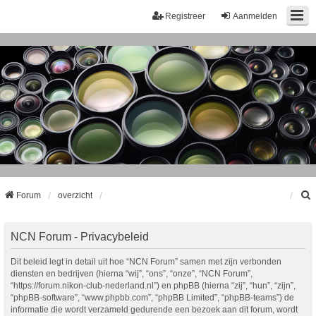
Registreer
Aanmelden
Forum
overzicht
k
NCN Forum - Privacybeleid
Dit beleid legt in detail uit hoe “NCN Forum” samen met zijn verbonden
diensten en bedrijven (hierna “wij”, “ons”, “onze”, “NCN Forum”,
“https://forum.nikon-club-nederland.nl”) en phpBB (hierna “zij”, “hun”, “zijn”,
“phpBB-software”, “www.phpbb.com”, “phpBB Limited”, “phpBB-teams”) de
informatie die wordt verzameld gedurende een bezoek aan dit forum, wordt