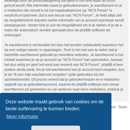
beveiligd door de privacywetgeving die geldt in het land waar dit forum
gehost wordt. Alle informatie naast je gebruikersnaam, je wachtwoord en je
e-mailadres die vereist is bij het registratieproces op “NCN Forum” is
verplicht of optioneel, dat is een keuze van “NCN Forum”. Je hebt altijd zelf
de mogelijkheid te bepalen welke informatie van je account openbaar wordt
weergegeven. Verder heb je ook de mogelijkheid om in te stellen of je de e-
mails die automatisch worden gemaakt door de phpBB-software wil
ontvangen.
Je wachtwoord is versleuteld (en kan niet worden ontsleuteld) waardoor het
op een veilige manier is opgeslagen. Toch is het niet aan te raden dat je
hetzelfde wachtwoord gebruikt op meerdere websites. Je wachtwoord is het
middel waarmee je op je account op “NCN Forum” kan aanmelden, bewaar
het dus veilig en geef het nooit aan iemand van NCN Forum”, phpBB of een
andere derde partij. Als je het wachtwoord van je account bent vergeten, kun
je de “Ik ben mijn wachtwoord vergeten”-optie gebruiken bij het
aanmeldvenster. Dit proces vereist dat je gebruikersnaam en e-mailadres
opgeeft van je gebruikersaccount, waarna de phpBB-software een nieuw
wachtwoord zal genereren en zal opsturen naar het e-mailadres, zodat je je
opnieuw kunt aanmelden.
Deze website maakt gebruik van cookies om de
Nikon Club Nederland - Team
beste surfervaring te kunnen bieden.
Forum
Contact
Meer informatie
Copyright © Nikon Club Nederland 2023