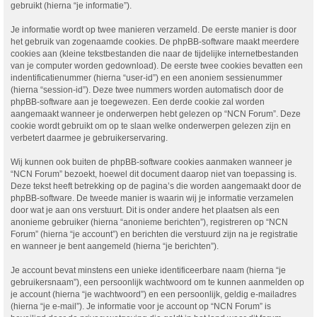
gebruikt (hierna “je informatie”).
Je informatie wordt op twee manieren verzameld. De eerste manier is door
het gebruik van zogenaamde cookies. De phpBB-software maakt meerdere
cookies aan (kleine tekstbestanden die naar de tijdelijke internetbestanden
van je computer worden gedownload). De eerste twee cookies bevatten een
indentificatienummer (hierna “user-id”) en een anoniem sessienummer
(hierna “session-id”). Deze twee nummers worden automatisch door de
phpBB-software aan je toegewezen. Een derde cookie zal worden
aangemaakt wanneer je onderwerpen hebt gelezen op “NCN Forum”. Deze
cookie wordt gebruikt om op te slaan welke onderwerpen gelezen zijn en
verbetert daarmee je gebruikerservaring.
Wij kunnen ook buiten de phpBB-software cookies aanmaken wanneer je
“NCN Forum” bezoekt, hoewel dit document daarop niet van toepassing is.
Deze tekst heeft betrekking op de pagina’s die worden aangemaakt door de
phpBB-software. De tweede manier is waarin wij je informatie verzamelen
door wat je aan ons verstuurt. Dit is onder andere het plaatsen als een
anonieme gebruiker (hierna “anonieme berichten”), registreren op “NCN
Forum” (hierna “je account”) en berichten die verstuurd zijn na je registratie
en wanneer je bent aangemeld (hierna “je berichten”).
Je account bevat minstens een unieke identificeerbare naam (hierna “je
gebruikersnaam”), een persoonlijk wachtwoord om te kunnen aanmelden op
je account (hierna “je wachtwoord”) en een persoonlijk, geldig e-mailadres
(hierna “je e-mail”). Je informatie voor je account op “NCN Forum” is