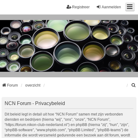
Registreer
Aanmelden
Forum
overzicht
k
NCN Forum - Privacybeleid
Dit beleid legt in detail uit hoe “NCN Forum” samen met zijn verbonden
diensten en bedrijven (hierna “wij”, “ons”, “onze”, “NCN Forum”,
“https://forum.nikon-club-nederland.nl”) en phpBB (hierna “zij”, “hun”, “zijn”,
“phpBB-software”, “www.phpbb.com”, “phpBB Limited”, “phpBB-teams”) de
informatie die wordt verzameld gedurende een bezoek aan dit forum, wordt