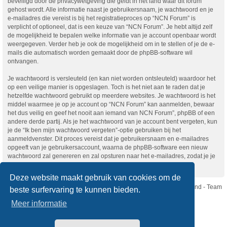
beveiligd door de privacywetgeving die geldt in het land waar dit forum
gehost wordt. Alle informatie naast je gebruikersnaam, je wachtwoord en je
e-mailadres die vereist is bij het registratieproces op “NCN Forum” is
verplicht of optioneel, dat is een keuze van “NCN Forum”. Je hebt altijd zelf
de mogelijkheid te bepalen welke informatie van je account openbaar wordt
weergegeven. Verder heb je ook de mogelijkheid om in te stellen of je de e-
mails die automatisch worden gemaakt door de phpBB-software wil
ontvangen.
Je wachtwoord is versleuteld (en kan niet worden ontsleuteld) waardoor het
op een veilige manier is opgeslagen. Toch is het niet aan te raden dat je
hetzelfde wachtwoord gebruikt op meerdere websites. Je wachtwoord is het
middel waarmee je op je account op “NCN Forum” kan aanmelden, bewaar
het dus veilig en geef het nooit aan iemand van NCN Forum”, phpBB of een
andere derde partij. Als je het wachtwoord van je account bent vergeten, kun
je de “Ik ben mijn wachtwoord vergeten”-optie gebruiken bij het
aanmeldvenster. Dit proces vereist dat je gebruikersnaam en e-mailadres
opgeeft van je gebruikersaccount, waarna de phpBB-software een nieuw
wachtwoord zal genereren en zal opsturen naar het e-mailadres, zodat je je
opnieuw kunt aanmelden.
Deze website maakt gebruik van cookies om de
Nikon Club Nederland - Team
beste surfervaring te kunnen bieden.
Forum
Contact
Meer informatie
Copyright © Nikon Club Nederland 2023