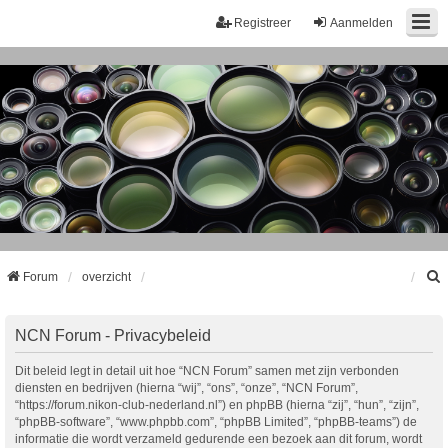
Registreer
Aanmelden
Forum
overzicht
k
NCN Forum - Privacybeleid
Dit beleid legt in detail uit hoe “NCN Forum” samen met zijn verbonden
diensten en bedrijven (hierna “wij”, “ons”, “onze”, “NCN Forum”,
“https://forum.nikon-club-nederland.nl”) en phpBB (hierna “zij”, “hun”, “zijn”,
“phpBB-software”, “www.phpbb.com”, “phpBB Limited”, “phpBB-teams”) de
informatie die wordt verzameld gedurende een bezoek aan dit forum, wordt