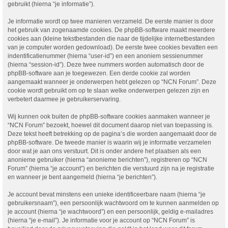
gebruikt (hierna “je informatie”).
Je informatie wordt op twee manieren verzameld. De eerste manier is door
het gebruik van zogenaamde cookies. De phpBB-software maakt meerdere
cookies aan (kleine tekstbestanden die naar de tijdelijke internetbestanden
van je computer worden gedownload). De eerste twee cookies bevatten een
indentificatienummer (hierna “user-id”) en een anoniem sessienummer
(hierna “session-id”). Deze twee nummers worden automatisch door de
phpBB-software aan je toegewezen. Een derde cookie zal worden
aangemaakt wanneer je onderwerpen hebt gelezen op “NCN Forum”. Deze
cookie wordt gebruikt om op te slaan welke onderwerpen gelezen zijn en
verbetert daarmee je gebruikerservaring.
Wij kunnen ook buiten de phpBB-software cookies aanmaken wanneer je
“NCN Forum” bezoekt, hoewel dit document daarop niet van toepassing is.
Deze tekst heeft betrekking op de pagina’s die worden aangemaakt door de
phpBB-software. De tweede manier is waarin wij je informatie verzamelen
door wat je aan ons verstuurt. Dit is onder andere het plaatsen als een
anonieme gebruiker (hierna “anonieme berichten”), registreren op “NCN
Forum” (hierna “je account”) en berichten die verstuurd zijn na je registratie
en wanneer je bent aangemeld (hierna “je berichten”).
Je account bevat minstens een unieke identificeerbare naam (hierna “je
gebruikersnaam”), een persoonlijk wachtwoord om te kunnen aanmelden op
je account (hierna “je wachtwoord”) en een persoonlijk, geldig e-mailadres
(hierna “je e-mail”). Je informatie voor je account op “NCN Forum” is