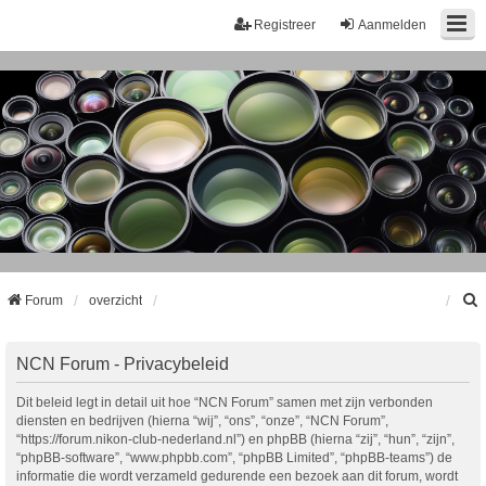
Registreer
Aanmelden
Forum
overzicht
k
NCN Forum - Privacybeleid
Dit beleid legt in detail uit hoe “NCN Forum” samen met zijn verbonden
diensten en bedrijven (hierna “wij”, “ons”, “onze”, “NCN Forum”,
“https://forum.nikon-club-nederland.nl”) en phpBB (hierna “zij”, “hun”, “zijn”,
“phpBB-software”, “www.phpbb.com”, “phpBB Limited”, “phpBB-teams”) de
informatie die wordt verzameld gedurende een bezoek aan dit forum, wordt