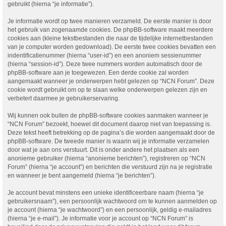
gebruikt (hierna “je informatie”).
Je informatie wordt op twee manieren verzameld. De eerste manier is door
het gebruik van zogenaamde cookies. De phpBB-software maakt meerdere
cookies aan (kleine tekstbestanden die naar de tijdelijke internetbestanden
van je computer worden gedownload). De eerste twee cookies bevatten een
indentificatienummer (hierna “user-id”) en een anoniem sessienummer
(hierna “session-id”). Deze twee nummers worden automatisch door de
phpBB-software aan je toegewezen. Een derde cookie zal worden
aangemaakt wanneer je onderwerpen hebt gelezen op “NCN Forum”. Deze
cookie wordt gebruikt om op te slaan welke onderwerpen gelezen zijn en
verbetert daarmee je gebruikerservaring.
Wij kunnen ook buiten de phpBB-software cookies aanmaken wanneer je
“NCN Forum” bezoekt, hoewel dit document daarop niet van toepassing is.
Deze tekst heeft betrekking op de pagina’s die worden aangemaakt door de
phpBB-software. De tweede manier is waarin wij je informatie verzamelen
door wat je aan ons verstuurt. Dit is onder andere het plaatsen als een
anonieme gebruiker (hierna “anonieme berichten”), registreren op “NCN
Forum” (hierna “je account”) en berichten die verstuurd zijn na je registratie
en wanneer je bent aangemeld (hierna “je berichten”).
Je account bevat minstens een unieke identificeerbare naam (hierna “je
gebruikersnaam”), een persoonlijk wachtwoord om te kunnen aanmelden op
je account (hierna “je wachtwoord”) en een persoonlijk, geldig e-mailadres
(hierna “je e-mail”). Je informatie voor je account op “NCN Forum” is