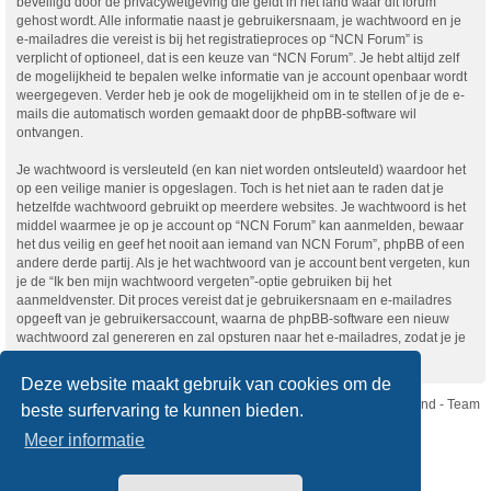
beveiligd door de privacywetgeving die geldt in het land waar dit forum
gehost wordt. Alle informatie naast je gebruikersnaam, je wachtwoord en je
e-mailadres die vereist is bij het registratieproces op “NCN Forum” is
verplicht of optioneel, dat is een keuze van “NCN Forum”. Je hebt altijd zelf
de mogelijkheid te bepalen welke informatie van je account openbaar wordt
weergegeven. Verder heb je ook de mogelijkheid om in te stellen of je de e-
mails die automatisch worden gemaakt door de phpBB-software wil
ontvangen.
Je wachtwoord is versleuteld (en kan niet worden ontsleuteld) waardoor het
op een veilige manier is opgeslagen. Toch is het niet aan te raden dat je
hetzelfde wachtwoord gebruikt op meerdere websites. Je wachtwoord is het
middel waarmee je op je account op “NCN Forum” kan aanmelden, bewaar
het dus veilig en geef het nooit aan iemand van NCN Forum”, phpBB of een
andere derde partij. Als je het wachtwoord van je account bent vergeten, kun
je de “Ik ben mijn wachtwoord vergeten”-optie gebruiken bij het
aanmeldvenster. Dit proces vereist dat je gebruikersnaam en e-mailadres
opgeeft van je gebruikersaccount, waarna de phpBB-software een nieuw
wachtwoord zal genereren en zal opsturen naar het e-mailadres, zodat je je
opnieuw kunt aanmelden.
Deze website maakt gebruik van cookies om de
Nikon Club Nederland - Team
beste surfervaring te kunnen bieden.
Forum
Contact
Meer informatie
Copyright © Nikon Club Nederland 2023