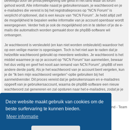
beveiligd door de privacywetgeving die geldt in het land waar dit forum
gehost wordt. Alle informatie naast je gebruikersnaam, je wachtwoord en je
e-mailadres die vereist is bij het registratieproces op “NCN Forum” is
verplicht of optioneel, dat is een keuze van “NCN Forum”. Je hebt altijd zelf
de mogelijkheid te bepalen welke informatie van je account openbaar wordt
weergegeven. Verder heb je ook de mogelijkheid om in te stellen of je de e-
mails die automatisch worden gemaakt door de phpBB-software wil
ontvangen.
Je wachtwoord is versleuteld (en kan niet worden ontsleuteld) waardoor het
op een veilige manier is opgeslagen. Toch is het niet aan te raden dat je
hetzelfde wachtwoord gebruikt op meerdere websites. Je wachtwoord is het
middel waarmee je op je account op “NCN Forum” kan aanmelden, bewaar
het dus veilig en geef het nooit aan iemand van NCN Forum”, phpBB of een
andere derde partij. Als je het wachtwoord van je account bent vergeten, kun
je de “Ik ben mijn wachtwoord vergeten”-optie gebruiken bij het
aanmeldvenster. Dit proces vereist dat je gebruikersnaam en e-mailadres
opgeeft van je gebruikersaccount, waarna de phpBB-software een nieuw
wachtwoord zal genereren en zal opsturen naar het e-mailadres, zodat je je
opnieuw kunt aanmelden.
Deze website maakt gebruik van cookies om de
Nikon Club Nederland - Team
beste surfervaring te kunnen bieden.
Forum
Contact
Meer informatie
Copyright © Nikon Club Nederland 2023