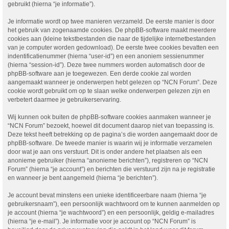
gebruikt (hierna “je informatie”).
Je informatie wordt op twee manieren verzameld. De eerste manier is door
het gebruik van zogenaamde cookies. De phpBB-software maakt meerdere
cookies aan (kleine tekstbestanden die naar de tijdelijke internetbestanden
van je computer worden gedownload). De eerste twee cookies bevatten een
indentificatienummer (hierna “user-id”) en een anoniem sessienummer
(hierna “session-id”). Deze twee nummers worden automatisch door de
phpBB-software aan je toegewezen. Een derde cookie zal worden
aangemaakt wanneer je onderwerpen hebt gelezen op “NCN Forum”. Deze
cookie wordt gebruikt om op te slaan welke onderwerpen gelezen zijn en
verbetert daarmee je gebruikerservaring.
Wij kunnen ook buiten de phpBB-software cookies aanmaken wanneer je
“NCN Forum” bezoekt, hoewel dit document daarop niet van toepassing is.
Deze tekst heeft betrekking op de pagina’s die worden aangemaakt door de
phpBB-software. De tweede manier is waarin wij je informatie verzamelen
door wat je aan ons verstuurt. Dit is onder andere het plaatsen als een
anonieme gebruiker (hierna “anonieme berichten”), registreren op “NCN
Forum” (hierna “je account”) en berichten die verstuurd zijn na je registratie
en wanneer je bent aangemeld (hierna “je berichten”).
Je account bevat minstens een unieke identificeerbare naam (hierna “je
gebruikersnaam”), een persoonlijk wachtwoord om te kunnen aanmelden op
je account (hierna “je wachtwoord”) en een persoonlijk, geldig e-mailadres
(hierna “je e-mail”). Je informatie voor je account op “NCN Forum” is