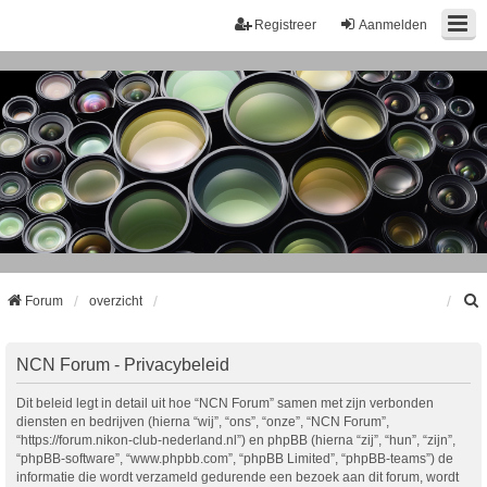
Registreer
Aanmelden
Forum
overzicht
k
NCN Forum - Privacybeleid
Dit beleid legt in detail uit hoe “NCN Forum” samen met zijn verbonden
diensten en bedrijven (hierna “wij”, “ons”, “onze”, “NCN Forum”,
“https://forum.nikon-club-nederland.nl”) en phpBB (hierna “zij”, “hun”, “zijn”,
“phpBB-software”, “www.phpbb.com”, “phpBB Limited”, “phpBB-teams”) de
informatie die wordt verzameld gedurende een bezoek aan dit forum, wordt