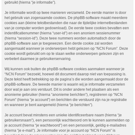
gebruikt (hierna “je informatie”).
Je informatie wordt op twee manieren verzameld. De eerste manier is door
het gebruik van zogenaamde cookies. De phpBB-software maakt meerdere
cookies aan (kleine tekstbestanden die naar de tijdelijke internetbestanden
van je computer worden gedownload). De eerste twee cookies bevatten een
indentificatienummer (hierna “user-id”) en een anoniem sessienummer
(hierna “session-id”). Deze twee nummers worden automatisch door de
phpBB-software aan je toegewezen. Een derde cookie zal worden
aangemaakt wanneer je onderwerpen hebt gelezen op “NCN Forum”. Deze
cookie wordt gebruikt om op te slaan welke onderwerpen gelezen zijn en
verbetert daarmee je gebruikerservaring.
Wij kunnen ook buiten de phpBB-software cookies aanmaken wanneer je
“NCN Forum” bezoekt, hoewel dit document daarop niet van toepassing is.
Deze tekst heeft betrekking op de pagina’s die worden aangemaakt door de
phpBB-software. De tweede manier is waarin wij je informatie verzamelen
door wat je aan ons verstuurt. Dit is onder andere het plaatsen als een
anonieme gebruiker (hierna “anonieme berichten”), registreren op “NCN
Forum” (hierna “je account”) en berichten die verstuurd zijn na je registratie
en wanneer je bent aangemeld (hierna “je berichten”).
Je account bevat minstens een unieke identificeerbare naam (hierna “je
gebruikersnaam”), een persoonlijk wachtwoord om te kunnen aanmelden op
je account (hierna “je wachtwoord”) en een persoonlijk, geldig e-mailadres
(hierna “je e-mail”). Je informatie voor je account op “NCN Forum” is