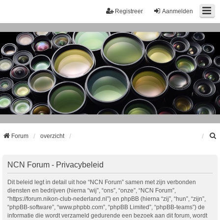
Registreer
Aanmelden
Forum
overzicht
k
NCN Forum - Privacybeleid
Dit beleid legt in detail uit hoe “NCN Forum” samen met zijn verbonden
diensten en bedrijven (hierna “wij”, “ons”, “onze”, “NCN Forum”,
“https://forum.nikon-club-nederland.nl”) en phpBB (hierna “zij”, “hun”, “zijn”,
“phpBB-software”, “www.phpbb.com”, “phpBB Limited”, “phpBB-teams”) de
informatie die wordt verzameld gedurende een bezoek aan dit forum, wordt