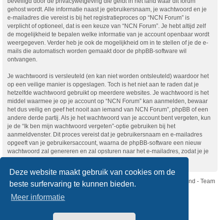
beveiligd door de privacywetgeving die geldt in het land waar dit forum
gehost wordt. Alle informatie naast je gebruikersnaam, je wachtwoord en je
e-mailadres die vereist is bij het registratieproces op “NCN Forum” is
verplicht of optioneel, dat is een keuze van “NCN Forum”. Je hebt altijd zelf
de mogelijkheid te bepalen welke informatie van je account openbaar wordt
weergegeven. Verder heb je ook de mogelijkheid om in te stellen of je de e-
mails die automatisch worden gemaakt door de phpBB-software wil
ontvangen.
Je wachtwoord is versleuteld (en kan niet worden ontsleuteld) waardoor het
op een veilige manier is opgeslagen. Toch is het niet aan te raden dat je
hetzelfde wachtwoord gebruikt op meerdere websites. Je wachtwoord is het
middel waarmee je op je account op “NCN Forum” kan aanmelden, bewaar
het dus veilig en geef het nooit aan iemand van NCN Forum”, phpBB of een
andere derde partij. Als je het wachtwoord van je account bent vergeten, kun
je de “Ik ben mijn wachtwoord vergeten”-optie gebruiken bij het
aanmeldvenster. Dit proces vereist dat je gebruikersnaam en e-mailadres
opgeeft van je gebruikersaccount, waarna de phpBB-software een nieuw
wachtwoord zal genereren en zal opsturen naar het e-mailadres, zodat je je
opnieuw kunt aanmelden.
Deze website maakt gebruik van cookies om de
Nikon Club Nederland - Team
beste surfervaring te kunnen bieden.
Forum
Contact
Meer informatie
Copyright © Nikon Club Nederland 2023