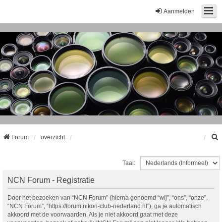
Aanmelden
Forum
overzicht
Taal:
k
NCN Forum - Registratie
Door het bezoeken van “NCN Forum” (hierna genoemd “wij”, “ons”, “onze”,
“NCN Forum”, “https://forum.nikon-club-nederland.nl”), ga je automatisch
akkoord met de voorwaarden. Als je niet akkoord gaat met deze