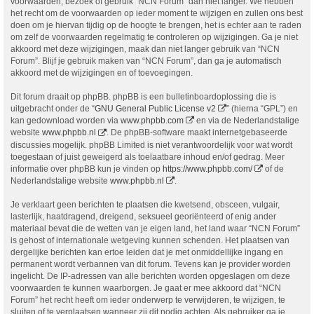
voorwaarden, bezoek of gebruik “NCN Forum” dan niet langer. We hebben
het recht om de voorwaarden op ieder moment te wijzigen en zullen ons best
doen om je hiervan tijdig op de hoogte te brengen, het is echter aan te raden
om zelf de voorwaarden regelmatig te controleren op wijzigingen. Ga je niet
akkoord met deze wijzigingen, maak dan niet langer gebruik van “NCN
Forum”. Blijf je gebruik maken van “NCN Forum”, dan ga je automatisch
akkoord met de wijzigingen en of toevoegingen.
Dit forum draait op phpBB. phpBB is een bulletinboardoplossing die is
uitgebracht onder de “
GNU General Public License v2
” (hierna “GPL”) en
kan gedownload worden via
www.phpbb.com
en via de Nederlandstalige
website
www.phpbb.nl
. De phpBB-software maakt internetgebaseerde
discussies mogelijk. phpBB Limited is niet verantwoordelijk voor wat wordt
toegestaan of juist geweigerd als toelaatbare inhoud en/of gedrag. Meer
informatie over phpBB kun je vinden op
https://www.phpbb.com/
of de
Nederlandstalige website
www.phpbb.nl
.
Je verklaart geen berichten te plaatsen die kwetsend, obsceen, vulgair,
lasterlijk, haatdragend, dreigend, seksueel georiënteerd of enig ander
materiaal bevat die de wetten van je eigen land, het land waar “NCN Forum”
is gehost of internationale wetgeving kunnen schenden. Het plaatsen van
dergelijke berichten kan ertoe leiden dat je met onmiddellijke ingang en
permanent wordt verbannen van dit forum. Tevens kan je provider worden
ingelicht. De IP-adressen van alle berichten worden opgeslagen om deze
voorwaarden te kunnen waarborgen. Je gaat er mee akkoord dat “NCN
Forum” het recht heeft om ieder onderwerp te verwijderen, te wijzigen, te
sluiten of te verplaatsen wanneer zij dit nodig achten. Als gebruiker ga je