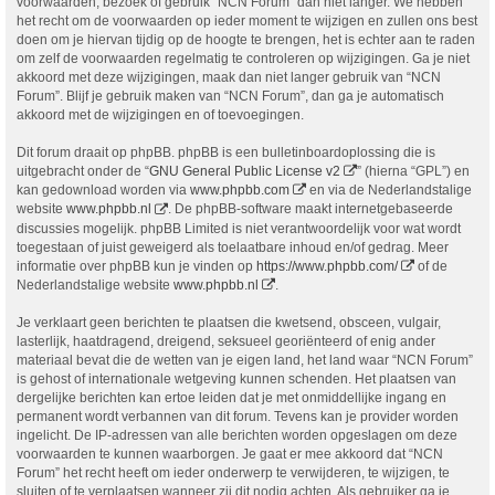
voorwaarden, bezoek of gebruik “NCN Forum” dan niet langer. We hebben
het recht om de voorwaarden op ieder moment te wijzigen en zullen ons best
doen om je hiervan tijdig op de hoogte te brengen, het is echter aan te raden
om zelf de voorwaarden regelmatig te controleren op wijzigingen. Ga je niet
akkoord met deze wijzigingen, maak dan niet langer gebruik van “NCN
Forum”. Blijf je gebruik maken van “NCN Forum”, dan ga je automatisch
akkoord met de wijzigingen en of toevoegingen.
Dit forum draait op phpBB. phpBB is een bulletinboardoplossing die is
uitgebracht onder de “
GNU General Public License v2
” (hierna “GPL”) en
kan gedownload worden via
www.phpbb.com
en via de Nederlandstalige
website
www.phpbb.nl
. De phpBB-software maakt internetgebaseerde
discussies mogelijk. phpBB Limited is niet verantwoordelijk voor wat wordt
toegestaan of juist geweigerd als toelaatbare inhoud en/of gedrag. Meer
informatie over phpBB kun je vinden op
https://www.phpbb.com/
of de
Nederlandstalige website
www.phpbb.nl
.
Je verklaart geen berichten te plaatsen die kwetsend, obsceen, vulgair,
lasterlijk, haatdragend, dreigend, seksueel georiënteerd of enig ander
materiaal bevat die de wetten van je eigen land, het land waar “NCN Forum”
is gehost of internationale wetgeving kunnen schenden. Het plaatsen van
dergelijke berichten kan ertoe leiden dat je met onmiddellijke ingang en
permanent wordt verbannen van dit forum. Tevens kan je provider worden
ingelicht. De IP-adressen van alle berichten worden opgeslagen om deze
voorwaarden te kunnen waarborgen. Je gaat er mee akkoord dat “NCN
Forum” het recht heeft om ieder onderwerp te verwijderen, te wijzigen, te
sluiten of te verplaatsen wanneer zij dit nodig achten. Als gebruiker ga je