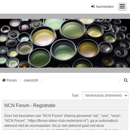
Aanmelden
Forum
overzicht
Taal:
k
NCN Forum - Registratie
Door het bezoeken van “NCN Forum” (hierna genoemd “wij”, “ons”, “onze”,
“NCN Forum”, “https://forum.nikon-club-nederland.nl”), ga je automatisch
akkoord met de voorwaarden. Als je niet akkoord gaat met deze