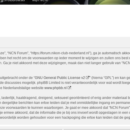
e”, “NCN Forum”, “https://forum.nikon-club-nederland.nl”), ga je automatisch akko
n het recht om de voorwaarden op ieder moment te wijzigen en zullen ons best doe
n. Ga je niet akkoord met deze wijzigingen, maak dan niet langer gebruik van “NCN
uitgebracht onder de “
GNU General Public License v2
” (hierna “GPL”) en kan 
 discussies mogelijk. phpBB Limited is niet verantwoordelijk voor wat wordt toege
de Nederlandstalige website
www.phpbb.nl
.
, lasterlijk, haatdragend, dreigend, seksueel georiënteerd of enig ander materiaal 
 dergelijke berichten kan ertoe leiden dat je met onmiddellijke ingang en permane
eze voorwaarden te kunnen waarborgen. Je gaat er mee akkoord dat “NCN Forum” het
ga je ermee akkoord, dat de informatie die je bij ons invoert wordt opgeslagen in ee
woordelijk worden gehouden voor een hackpoging die ertoe kan leiden dat de ge