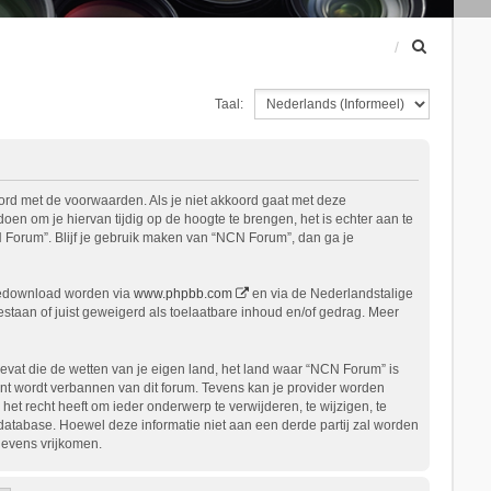
Z
o
e
Taal:
k
ord met de voorwaarden. Als je niet akkoord gaat met deze
n om je hiervan tijdig op de hoogte te brengen, het is echter aan te
 Forum”. Blijf je gebruik maken van “NCN Forum”, dan ga je
gedownload worden via
www.phpbb.com
en via de Nederlandstalige
staan of juist geweigerd als toelaatbare inhoud en/of gedrag. Meer
bevat die de wetten van je eigen land, het land waar “NCN Forum” is
nt wordt verbannen van dit forum. Tevens kan je provider worden
 recht heeft om ieder onderwerp te verwijderen, te wijzigen, te
n database. Hoewel deze informatie niet aan een derde partij zal worden
gevens vrijkomen.