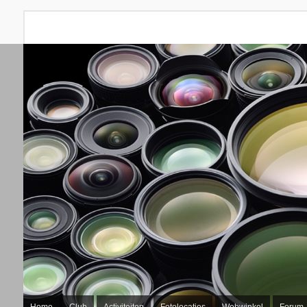
Home
Club
Activiteiten
Fotolocaties
Webwinkel
Forum