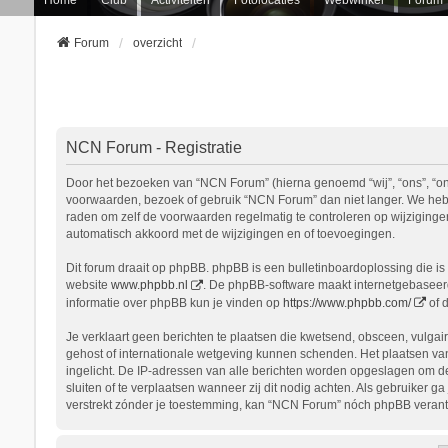
Forum
overzicht
NCN Forum - Registratie
Door het bezoeken van “NCN Forum” (hierna genoemd “wij”, “ons”, “onz
voorwaarden, bezoek of gebruik “NCN Forum” dan niet langer. We hebbe
raden om zelf de voorwaarden regelmatig te controleren op wijziginge
automatisch akkoord met de wijzigingen en of toevoegingen.
Dit forum draait op phpBB. phpBB is een bulletinboardoplossing die is 
website
www.phpbb.nl
. De phpBB-software maakt internetgebaseerde
informatie over phpBB kun je vinden op
https://www.phpbb.com/
of 
Je verklaart geen berichten te plaatsen die kwetsend, obsceen, vulgair
gehost of internationale wetgeving kunnen schenden. Het plaatsen van
ingelicht. De IP-adressen van alle berichten worden opgeslagen om d
sluiten of te verplaatsen wanneer zij dit nodig achten. Als gebruiker 
verstrekt zónder je toestemming, kan “NCN Forum” nóch phpBB verant