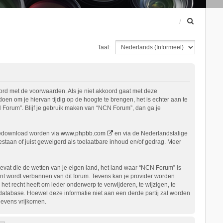
Z
o
e
Taal:
k
ord met de voorwaarden. Als je niet akkoord gaat met deze
n om je hiervan tijdig op de hoogte te brengen, het is echter aan te
 Forum”. Blijf je gebruik maken van “NCN Forum”, dan ga je
gedownload worden via
www.phpbb.com
en via de Nederlandstalige
staan of juist geweigerd als toelaatbare inhoud en/of gedrag. Meer
bevat die de wetten van je eigen land, het land waar “NCN Forum” is
nt wordt verbannen van dit forum. Tevens kan je provider worden
 recht heeft om ieder onderwerp te verwijderen, te wijzigen, te
n database. Hoewel deze informatie niet aan een derde partij zal worden
gevens vrijkomen.