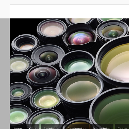
Home
Club
Activiteiten
Fotolocaties
Webwinkel
Forum