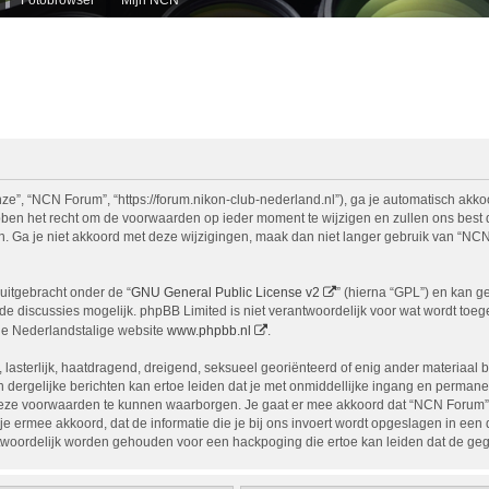
e”, “NCN Forum”, “https://forum.nikon-club-nederland.nl”), ga je automatisch akko
n het recht om de voorwaarden op ieder moment te wijzigen en zullen ons best doe
n. Ga je niet akkoord met deze wijzigingen, maak dan niet langer gebruik van “NCN
uitgebracht onder de “
GNU General Public License v2
” (hierna “GPL”) en kan 
 discussies mogelijk. phpBB Limited is niet verantwoordelijk voor wat wordt toege
de Nederlandstalige website
www.phpbb.nl
.
, lasterlijk, haatdragend, dreigend, seksueel georiënteerd of enig ander materiaal 
 dergelijke berichten kan ertoe leiden dat je met onmiddellijke ingang en permane
eze voorwaarden te kunnen waarborgen. Je gaat er mee akkoord dat “NCN Forum” het
ga je ermee akkoord, dat de informatie die je bij ons invoert wordt opgeslagen in ee
woordelijk worden gehouden voor een hackpoging die ertoe kan leiden dat de ge