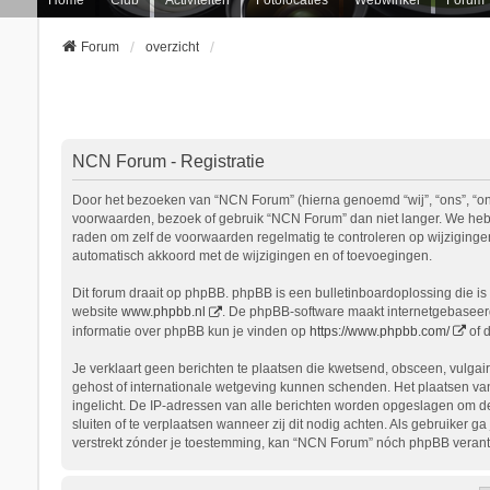
Forum
overzicht
NCN Forum - Registratie
Door het bezoeken van “NCN Forum” (hierna genoemd “wij”, “ons”, “onz
voorwaarden, bezoek of gebruik “NCN Forum” dan niet langer. We hebbe
raden om zelf de voorwaarden regelmatig te controleren op wijziginge
automatisch akkoord met de wijzigingen en of toevoegingen.
Dit forum draait op phpBB. phpBB is een bulletinboardoplossing die is 
website
www.phpbb.nl
. De phpBB-software maakt internetgebaseerde
informatie over phpBB kun je vinden op
https://www.phpbb.com/
of 
Je verklaart geen berichten te plaatsen die kwetsend, obsceen, vulgair
gehost of internationale wetgeving kunnen schenden. Het plaatsen van
ingelicht. De IP-adressen van alle berichten worden opgeslagen om d
sluiten of te verplaatsen wanneer zij dit nodig achten. Als gebruiker 
verstrekt zónder je toestemming, kan “NCN Forum” nóch phpBB verant