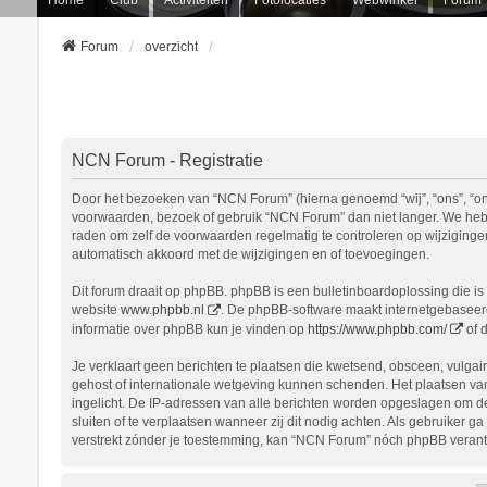
Forum
overzicht
NCN Forum - Registratie
Door het bezoeken van “NCN Forum” (hierna genoemd “wij”, “ons”, “onz
voorwaarden, bezoek of gebruik “NCN Forum” dan niet langer. We hebbe
raden om zelf de voorwaarden regelmatig te controleren op wijziginge
automatisch akkoord met de wijzigingen en of toevoegingen.
Dit forum draait op phpBB. phpBB is een bulletinboardoplossing die is 
website
www.phpbb.nl
. De phpBB-software maakt internetgebaseerde
informatie over phpBB kun je vinden op
https://www.phpbb.com/
of 
Je verklaart geen berichten te plaatsen die kwetsend, obsceen, vulgair
gehost of internationale wetgeving kunnen schenden. Het plaatsen van
ingelicht. De IP-adressen van alle berichten worden opgeslagen om d
sluiten of te verplaatsen wanneer zij dit nodig achten. Als gebruiker 
verstrekt zónder je toestemming, kan “NCN Forum” nóch phpBB verant