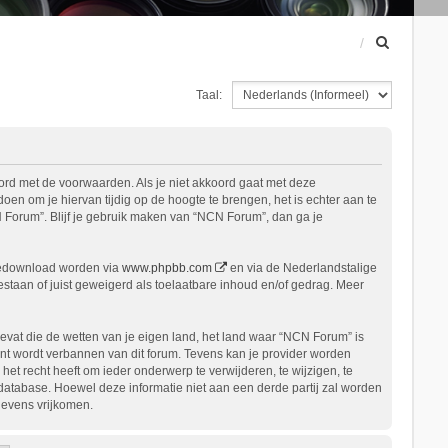
Z
o
e
Taal:
k
ord met de voorwaarden. Als je niet akkoord gaat met deze
n om je hiervan tijdig op de hoogte te brengen, het is echter aan te
 Forum”. Blijf je gebruik maken van “NCN Forum”, dan ga je
gedownload worden via
www.phpbb.com
en via de Nederlandstalige
staan of juist geweigerd als toelaatbare inhoud en/of gedrag. Meer
bevat die de wetten van je eigen land, het land waar “NCN Forum” is
nt wordt verbannen van dit forum. Tevens kan je provider worden
 recht heeft om ieder onderwerp te verwijderen, te wijzigen, te
n database. Hoewel deze informatie niet aan een derde partij zal worden
gevens vrijkomen.