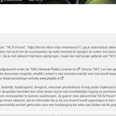
e”, “NCN Forum”, “https://forum.nikon-club-nederland.nl”), ga je automatisch akko
n het recht om de voorwaarden op ieder moment te wijzigen en zullen ons best doe
n. Ga je niet akkoord met deze wijzigingen, maak dan niet langer gebruik van “NCN
uitgebracht onder de “
GNU General Public License v2
” (hierna “GPL”) en kan 
 discussies mogelijk. phpBB Limited is niet verantwoordelijk voor wat wordt toege
de Nederlandstalige website
www.phpbb.nl
.
, lasterlijk, haatdragend, dreigend, seksueel georiënteerd of enig ander materiaal 
 dergelijke berichten kan ertoe leiden dat je met onmiddellijke ingang en permane
eze voorwaarden te kunnen waarborgen. Je gaat er mee akkoord dat “NCN Forum” het
ga je ermee akkoord, dat de informatie die je bij ons invoert wordt opgeslagen in ee
woordelijk worden gehouden voor een hackpoging die ertoe kan leiden dat de ge