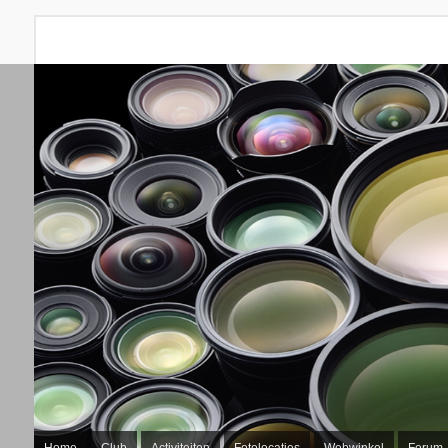
Home
Club
Activiteiten
Fotolocaties
Webwinkel
Forum