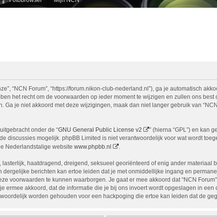
e”, “NCN Forum”, “https://forum.nikon-club-nederland.nl”), ga je automatisch akko
n het recht om de voorwaarden op ieder moment te wijzigen en zullen ons best doe
n. Ga je niet akkoord met deze wijzigingen, maak dan niet langer gebruik van “NCN
uitgebracht onder de “
GNU General Public License v2
” (hierna “GPL”) en kan 
 discussies mogelijk. phpBB Limited is niet verantwoordelijk voor wat wordt toege
de Nederlandstalige website
www.phpbb.nl
.
, lasterlijk, haatdragend, dreigend, seksueel georiënteerd of enig ander materiaal 
 dergelijke berichten kan ertoe leiden dat je met onmiddellijke ingang en permane
eze voorwaarden te kunnen waarborgen. Je gaat er mee akkoord dat “NCN Forum” het
ga je ermee akkoord, dat de informatie die je bij ons invoert wordt opgeslagen in ee
woordelijk worden gehouden voor een hackpoging die ertoe kan leiden dat de ge