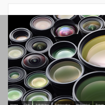
Home
Club
Activiteiten
Fotolocaties
Webwinkel
Forum