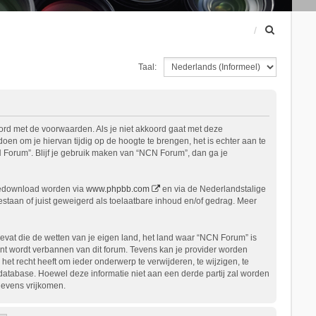
Z
o
e
Taal:
k
ord met de voorwaarden. Als je niet akkoord gaat met deze
n om je hiervan tijdig op de hoogte te brengen, het is echter aan te
 Forum”. Blijf je gebruik maken van “NCN Forum”, dan ga je
gedownload worden via
www.phpbb.com
en via de Nederlandstalige
staan of juist geweigerd als toelaatbare inhoud en/of gedrag. Meer
bevat die de wetten van je eigen land, het land waar “NCN Forum” is
nt wordt verbannen van dit forum. Tevens kan je provider worden
 recht heeft om ieder onderwerp te verwijderen, te wijzigen, te
n database. Hoewel deze informatie niet aan een derde partij zal worden
gevens vrijkomen.