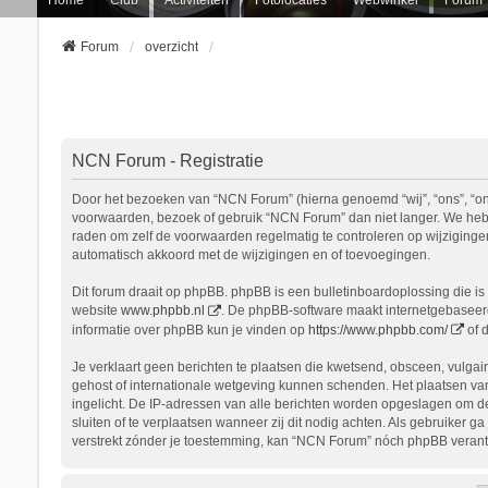
Forum
overzicht
NCN Forum - Registratie
Door het bezoeken van “NCN Forum” (hierna genoemd “wij”, “ons”, “onz
voorwaarden, bezoek of gebruik “NCN Forum” dan niet langer. We hebbe
raden om zelf de voorwaarden regelmatig te controleren op wijziginge
automatisch akkoord met de wijzigingen en of toevoegingen.
Dit forum draait op phpBB. phpBB is een bulletinboardoplossing die is 
website
www.phpbb.nl
. De phpBB-software maakt internetgebaseerde
informatie over phpBB kun je vinden op
https://www.phpbb.com/
of 
Je verklaart geen berichten te plaatsen die kwetsend, obsceen, vulgair
gehost of internationale wetgeving kunnen schenden. Het plaatsen van
ingelicht. De IP-adressen van alle berichten worden opgeslagen om d
sluiten of te verplaatsen wanneer zij dit nodig achten. Als gebruiker 
verstrekt zónder je toestemming, kan “NCN Forum” nóch phpBB verant