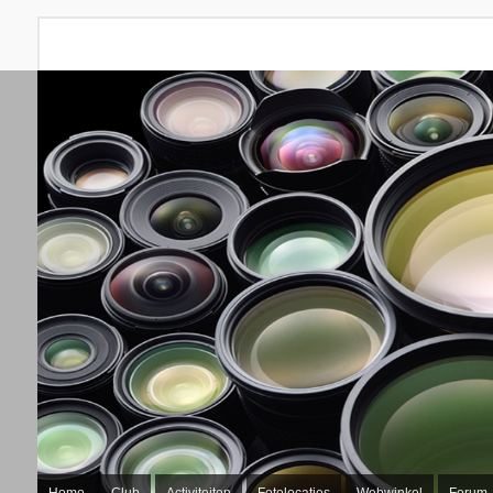
Home
Club
Activiteiten
Fotolocaties
Webwinkel
Forum