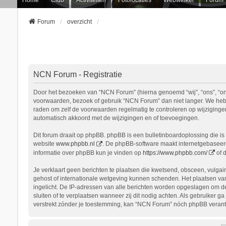
Forum
overzicht
NCN Forum - Registratie
Door het bezoeken van “NCN Forum” (hierna genoemd “wij”, “ons”, “onz
voorwaarden, bezoek of gebruik “NCN Forum” dan niet langer. We hebbe
raden om zelf de voorwaarden regelmatig te controleren op wijziginge
automatisch akkoord met de wijzigingen en of toevoegingen.
Dit forum draait op phpBB. phpBB is een bulletinboardoplossing die is 
website
www.phpbb.nl
. De phpBB-software maakt internetgebaseerde
informatie over phpBB kun je vinden op
https://www.phpbb.com/
of 
Je verklaart geen berichten te plaatsen die kwetsend, obsceen, vulgair
gehost of internationale wetgeving kunnen schenden. Het plaatsen van
ingelicht. De IP-adressen van alle berichten worden opgeslagen om d
sluiten of te verplaatsen wanneer zij dit nodig achten. Als gebruiker 
verstrekt zónder je toestemming, kan “NCN Forum” nóch phpBB verant