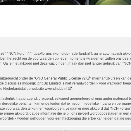
e”, “NCN Forum”, “https://forum.nikon-club-nederland.nl”), ga je automatisch akko
n het recht om de voorwaarden op ieder moment te wijzigen en zullen ons best doe
n. Ga je niet akkoord met deze wijzigingen, maak dan niet langer gebruik van “NCN
uitgebracht onder de “
GNU General Public License v2
” (hierna “GPL”) en kan 
 discussies mogelijk. phpBB Limited is niet verantwoordelijk voor wat wordt toege
de Nederlandstalige website
www.phpbb.nl
.
, lasterlijk, haatdragend, dreigend, seksueel georiënteerd of enig ander materiaal 
 dergelijke berichten kan ertoe leiden dat je met onmiddellijke ingang en permane
eze voorwaarden te kunnen waarborgen. Je gaat er mee akkoord dat “NCN Forum” het
ga je ermee akkoord, dat de informatie die je bij ons invoert wordt opgeslagen in ee
woordelijk worden gehouden voor een hackpoging die ertoe kan leiden dat de ge