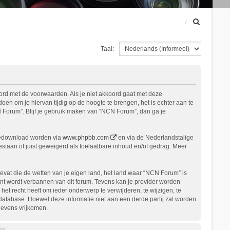
Z
o
e
Taal:
k
ord met de voorwaarden. Als je niet akkoord gaat met deze
n om je hiervan tijdig op de hoogte te brengen, het is echter aan te
 Forum”. Blijf je gebruik maken van “NCN Forum”, dan ga je
gedownload worden via
www.phpbb.com
en via de Nederlandstalige
staan of juist geweigerd als toelaatbare inhoud en/of gedrag. Meer
bevat die de wetten van je eigen land, het land waar “NCN Forum” is
nt wordt verbannen van dit forum. Tevens kan je provider worden
 recht heeft om ieder onderwerp te verwijderen, te wijzigen, te
n database. Hoewel deze informatie niet aan een derde partij zal worden
gevens vrijkomen.