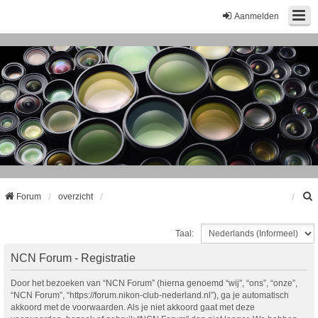
Aanmelden
Forum
overzicht
Taal:
k
NCN Forum - Registratie
Door het bezoeken van “NCN Forum” (hierna genoemd “wij”, “ons”, “onze”,
“NCN Forum”, “https://forum.nikon-club-nederland.nl”), ga je automatisch
akkoord met de voorwaarden. Als je niet akkoord gaat met deze