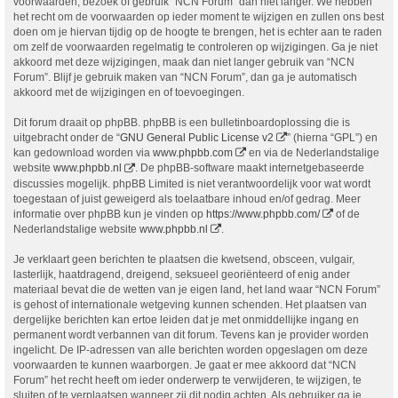
voorwaarden, bezoek of gebruik “NCN Forum” dan niet langer. We hebben
het recht om de voorwaarden op ieder moment te wijzigen en zullen ons best
doen om je hiervan tijdig op de hoogte te brengen, het is echter aan te raden
om zelf de voorwaarden regelmatig te controleren op wijzigingen. Ga je niet
akkoord met deze wijzigingen, maak dan niet langer gebruik van “NCN
Forum”. Blijf je gebruik maken van “NCN Forum”, dan ga je automatisch
akkoord met de wijzigingen en of toevoegingen.
Dit forum draait op phpBB. phpBB is een bulletinboardoplossing die is
uitgebracht onder de “
GNU General Public License v2
” (hierna “GPL”) en
kan gedownload worden via
www.phpbb.com
en via de Nederlandstalige
website
www.phpbb.nl
. De phpBB-software maakt internetgebaseerde
discussies mogelijk. phpBB Limited is niet verantwoordelijk voor wat wordt
toegestaan of juist geweigerd als toelaatbare inhoud en/of gedrag. Meer
informatie over phpBB kun je vinden op
https://www.phpbb.com/
of de
Nederlandstalige website
www.phpbb.nl
.
Je verklaart geen berichten te plaatsen die kwetsend, obsceen, vulgair,
lasterlijk, haatdragend, dreigend, seksueel georiënteerd of enig ander
materiaal bevat die de wetten van je eigen land, het land waar “NCN Forum”
is gehost of internationale wetgeving kunnen schenden. Het plaatsen van
dergelijke berichten kan ertoe leiden dat je met onmiddellijke ingang en
permanent wordt verbannen van dit forum. Tevens kan je provider worden
ingelicht. De IP-adressen van alle berichten worden opgeslagen om deze
voorwaarden te kunnen waarborgen. Je gaat er mee akkoord dat “NCN
Forum” het recht heeft om ieder onderwerp te verwijderen, te wijzigen, te
sluiten of te verplaatsen wanneer zij dit nodig achten. Als gebruiker ga je