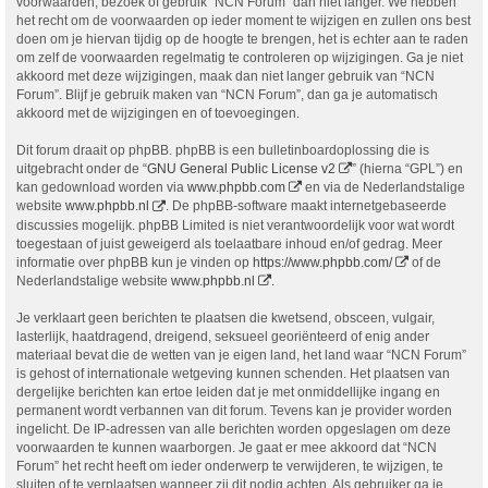
voorwaarden, bezoek of gebruik “NCN Forum” dan niet langer. We hebben
het recht om de voorwaarden op ieder moment te wijzigen en zullen ons best
doen om je hiervan tijdig op de hoogte te brengen, het is echter aan te raden
om zelf de voorwaarden regelmatig te controleren op wijzigingen. Ga je niet
akkoord met deze wijzigingen, maak dan niet langer gebruik van “NCN
Forum”. Blijf je gebruik maken van “NCN Forum”, dan ga je automatisch
akkoord met de wijzigingen en of toevoegingen.
Dit forum draait op phpBB. phpBB is een bulletinboardoplossing die is
uitgebracht onder de “
GNU General Public License v2
” (hierna “GPL”) en
kan gedownload worden via
www.phpbb.com
en via de Nederlandstalige
website
www.phpbb.nl
. De phpBB-software maakt internetgebaseerde
discussies mogelijk. phpBB Limited is niet verantwoordelijk voor wat wordt
toegestaan of juist geweigerd als toelaatbare inhoud en/of gedrag. Meer
informatie over phpBB kun je vinden op
https://www.phpbb.com/
of de
Nederlandstalige website
www.phpbb.nl
.
Je verklaart geen berichten te plaatsen die kwetsend, obsceen, vulgair,
lasterlijk, haatdragend, dreigend, seksueel georiënteerd of enig ander
materiaal bevat die de wetten van je eigen land, het land waar “NCN Forum”
is gehost of internationale wetgeving kunnen schenden. Het plaatsen van
dergelijke berichten kan ertoe leiden dat je met onmiddellijke ingang en
permanent wordt verbannen van dit forum. Tevens kan je provider worden
ingelicht. De IP-adressen van alle berichten worden opgeslagen om deze
voorwaarden te kunnen waarborgen. Je gaat er mee akkoord dat “NCN
Forum” het recht heeft om ieder onderwerp te verwijderen, te wijzigen, te
sluiten of te verplaatsen wanneer zij dit nodig achten. Als gebruiker ga je