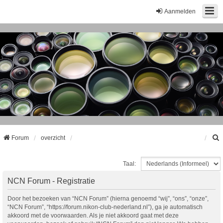
Aanmelden
Forum
overzicht
Taal:
k
NCN Forum - Registratie
Door het bezoeken van “NCN Forum” (hierna genoemd “wij”, “ons”, “onze”,
“NCN Forum”, “https://forum.nikon-club-nederland.nl”), ga je automatisch
akkoord met de voorwaarden. Als je niet akkoord gaat met deze