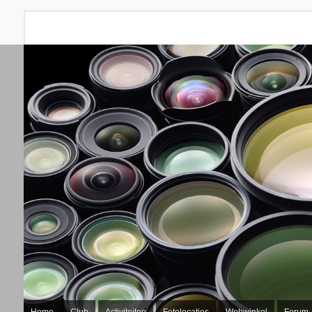
Home
Club
Activiteiten
Fotolocaties
Webwinkel
Forum