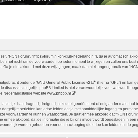
e”, “NCN Forum”, “https://forum.nikon-club-nederland.nl”), ga je automatisch akko
n het recht om de voorwaarden op ieder moment te wijzigen en zullen ons best doe
n. Ga je niet akkoord met deze wijzigingen, maak dan niet langer gebruik van “NCN
uitgebracht onder de “
GNU General Public License v2
” (hierna “GPL”) en kan 
 discussies mogelijk. phpBB Limited is niet verantwoordelijk voor wat wordt toege
de Nederlandstalige website
www.phpbb.nl
.
, lasterlijk, haatdragend, dreigend, seksueel georiënteerd of enig ander materiaal 
 dergelijke berichten kan ertoe leiden dat je met onmiddellijke ingang en permane
eze voorwaarden te kunnen waarborgen. Je gaat er mee akkoord dat “NCN Forum” het
ga je ermee akkoord, dat de informatie die je bij ons invoert wordt opgeslagen in ee
woordelijk worden gehouden voor een hackpoging die ertoe kan leiden dat de ge