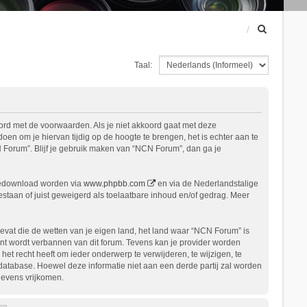
Z
o
e
Taal:
k
ord met de voorwaarden. Als je niet akkoord gaat met deze
n om je hiervan tijdig op de hoogte te brengen, het is echter aan te
 Forum”. Blijf je gebruik maken van “NCN Forum”, dan ga je
gedownload worden via
www.phpbb.com
en via de Nederlandstalige
staan of juist geweigerd als toelaatbare inhoud en/of gedrag. Meer
bevat die de wetten van je eigen land, het land waar “NCN Forum” is
nt wordt verbannen van dit forum. Tevens kan je provider worden
 recht heeft om ieder onderwerp te verwijderen, te wijzigen, te
n database. Hoewel deze informatie niet aan een derde partij zal worden
gevens vrijkomen.