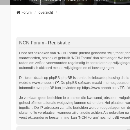
Forum
overzicht
NCN Forum - Registratie
Door het bezoeken van “NCN Forum” (hierna genoemd “wij”, “ons”, “onz
voorwaarden, bezoek of gebruik “NCN Forum” dan niet langer. We hebbe
raden om zelf de voorwaarden regelmatig te controleren op wijziginge
automatisch akkoord met de wijzigingen en of toevoegingen.
Dit forum draait op phpBB. phpBB is een bulletinboardoplossing die is 
website
www.phpbb.nl
. De phpBB-software maakt internetgebaseerde
informatie over phpBB kun je vinden op
https://www.phpbb.com/
of 
Je verklaart geen berichten te plaatsen die kwetsend, obsceen, vulgair
gehost of internationale wetgeving kunnen schenden. Het plaatsen van
ingelicht. De IP-adressen van alle berichten worden opgeslagen om d
sluiten of te verplaatsen wanneer zij dit nodig achten. Als gebruiker 
verstrekt zónder je toestemming, kan “NCN Forum” nóch phpBB verant