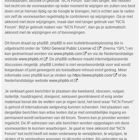
voorwaarden, bezoek of gebruik “NCN Forum” dan niet langer. We hebben
het recht om de voorwaarden op ieder moment te wijzigen en zullen ons best
doen om je hiervan tijdig op de hoogte te brengen, het is echter aan te raden
om zelf de voorwaarden regelmatig te controleren op wijzigingen. Ga je niet
akkoord met deze wijzigingen, maak dan niet langer gebruik van “NCN
Forum”. Blijf je gebruik maken van “NCN Forum”, dan ga je automatisch
akkoord met de wijzigingen en of toevoegingen.
Dit forum draait op phpBB. phpBB is een bulletinboardoplossing die is
uitgebracht onder de “
GNU General Public License v2
” (hierna “GPL”) en
kan gedownload worden via
www.phpbb.com
en via de Nederlandstalige
website
www.phpbb.nl
. De phpBB-software maakt internetgebaseerde
discussies mogelijk. phpBB Limited is niet verantwoordelijk voor wat wordt
toegestaan of juist geweigerd als toelaatbare inhoud en/of gedrag. Meer
informatie over phpBB kun je vinden op
https://www.phpbb.com/
of de
Nederlandstalige website
www.phpbb.nl
.
Je verklaart geen berichten te plaatsen die kwetsend, obsceen, vulgair,
lasterlijk, haatdragend, dreigend, seksueel georiënteerd of enig ander
materiaal bevat die de wetten van je eigen land, het land waar “NCN Forum”
is gehost of internationale wetgeving kunnen schenden. Het plaatsen van
dergelijke berichten kan ertoe leiden dat je met onmiddellijke ingang en
permanent wordt verbannen van dit forum. Tevens kan je provider worden
ingelicht. De IP-adressen van alle berichten worden opgeslagen om deze
voorwaarden te kunnen waarborgen. Je gaat er mee akkoord dat “NCN
Forum” het recht heeft om ieder onderwerp te verwijderen, te wijzigen, te
sluiten of te verplaatsen wanneer zij dit nodig achten. Als gebruiker ga je