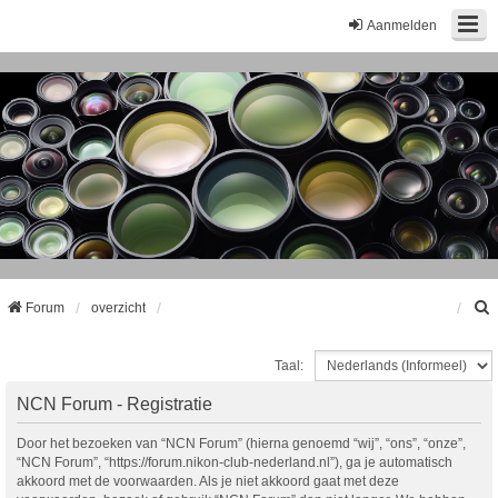
Aanmelden
Forum
overzicht
Taal:
k
NCN Forum - Registratie
Door het bezoeken van “NCN Forum” (hierna genoemd “wij”, “ons”, “onze”,
“NCN Forum”, “https://forum.nikon-club-nederland.nl”), ga je automatisch
akkoord met de voorwaarden. Als je niet akkoord gaat met deze