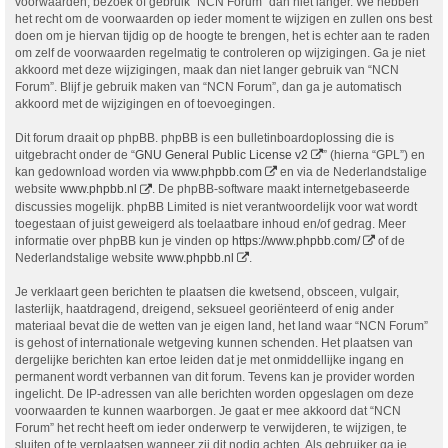
voorwaarden, bezoek of gebruik “NCN Forum” dan niet langer. We hebben
het recht om de voorwaarden op ieder moment te wijzigen en zullen ons best
doen om je hiervan tijdig op de hoogte te brengen, het is echter aan te raden
om zelf de voorwaarden regelmatig te controleren op wijzigingen. Ga je niet
akkoord met deze wijzigingen, maak dan niet langer gebruik van “NCN
Forum”. Blijf je gebruik maken van “NCN Forum”, dan ga je automatisch
akkoord met de wijzigingen en of toevoegingen.
Dit forum draait op phpBB. phpBB is een bulletinboardoplossing die is
uitgebracht onder de “
GNU General Public License v2
” (hierna “GPL”) en
kan gedownload worden via
www.phpbb.com
en via de Nederlandstalige
website
www.phpbb.nl
. De phpBB-software maakt internetgebaseerde
discussies mogelijk. phpBB Limited is niet verantwoordelijk voor wat wordt
toegestaan of juist geweigerd als toelaatbare inhoud en/of gedrag. Meer
informatie over phpBB kun je vinden op
https://www.phpbb.com/
of de
Nederlandstalige website
www.phpbb.nl
.
Je verklaart geen berichten te plaatsen die kwetsend, obsceen, vulgair,
lasterlijk, haatdragend, dreigend, seksueel georiënteerd of enig ander
materiaal bevat die de wetten van je eigen land, het land waar “NCN Forum”
is gehost of internationale wetgeving kunnen schenden. Het plaatsen van
dergelijke berichten kan ertoe leiden dat je met onmiddellijke ingang en
permanent wordt verbannen van dit forum. Tevens kan je provider worden
ingelicht. De IP-adressen van alle berichten worden opgeslagen om deze
voorwaarden te kunnen waarborgen. Je gaat er mee akkoord dat “NCN
Forum” het recht heeft om ieder onderwerp te verwijderen, te wijzigen, te
sluiten of te verplaatsen wanneer zij dit nodig achten. Als gebruiker ga je