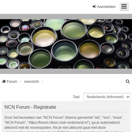
Aanmelden
Forum
overzicht
Taal:
k
NCN Forum - Registratie
Door het bezoeken van “NCN Forum” (hierna genoemd “wij”, “ons”, “onze”,
“NCN Forum”, “https://forum.nikon-club-nederland.nl”), ga je automatisch
akkoord met de voorwaarden. Als je niet akkoord gaat met deze