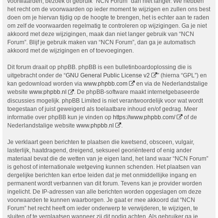
voorwaarden, bezoek of gebruik “NCN Forum” dan niet langer. We hebben
het recht om de voorwaarden op ieder moment te wijzigen en zullen ons best
doen om je hiervan tijdig op de hoogte te brengen, het is echter aan te raden
om zelf de voorwaarden regelmatig te controleren op wijzigingen. Ga je niet
akkoord met deze wijzigingen, maak dan niet langer gebruik van “NCN
Forum”. Blijf je gebruik maken van “NCN Forum”, dan ga je automatisch
akkoord met de wijzigingen en of toevoegingen.
Dit forum draait op phpBB. phpBB is een bulletinboardoplossing die is
uitgebracht onder de “
GNU General Public License v2
” (hierna “GPL”) en
kan gedownload worden via
www.phpbb.com
en via de Nederlandstalige
website
www.phpbb.nl
. De phpBB-software maakt internetgebaseerde
discussies mogelijk. phpBB Limited is niet verantwoordelijk voor wat wordt
toegestaan of juist geweigerd als toelaatbare inhoud en/of gedrag. Meer
informatie over phpBB kun je vinden op
https://www.phpbb.com/
of de
Nederlandstalige website
www.phpbb.nl
.
Je verklaart geen berichten te plaatsen die kwetsend, obsceen, vulgair,
lasterlijk, haatdragend, dreigend, seksueel georiënteerd of enig ander
materiaal bevat die de wetten van je eigen land, het land waar “NCN Forum”
is gehost of internationale wetgeving kunnen schenden. Het plaatsen van
dergelijke berichten kan ertoe leiden dat je met onmiddellijke ingang en
permanent wordt verbannen van dit forum. Tevens kan je provider worden
ingelicht. De IP-adressen van alle berichten worden opgeslagen om deze
voorwaarden te kunnen waarborgen. Je gaat er mee akkoord dat “NCN
Forum” het recht heeft om ieder onderwerp te verwijderen, te wijzigen, te
sluiten of te verplaatsen wanneer zij dit nodig achten. Als gebruiker ga je