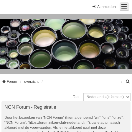
Aanmelden
Forum
overzicht
Taal:
k
NCN Forum - Registratie
Door het bezoeken van “NCN Forum” (hierna genoemd “wij”, “ons”, “onze”,
“NCN Forum”, “https://forum.nikon-club-nederland.nl”), ga je automatisch
akkoord met de voorwaarden. Als je niet akkoord gaat met deze