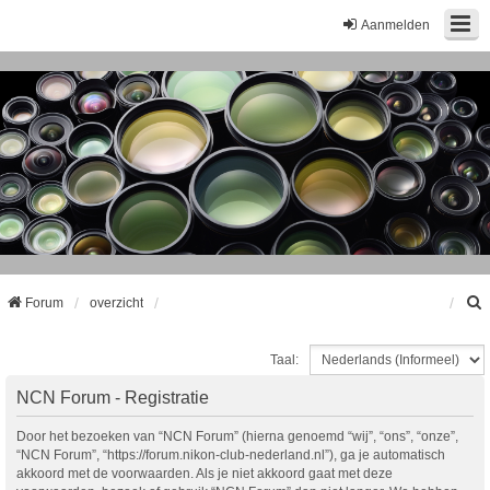
Aanmelden
Forum
overzicht
Taal:
k
NCN Forum - Registratie
Door het bezoeken van “NCN Forum” (hierna genoemd “wij”, “ons”, “onze”,
“NCN Forum”, “https://forum.nikon-club-nederland.nl”), ga je automatisch
akkoord met de voorwaarden. Als je niet akkoord gaat met deze