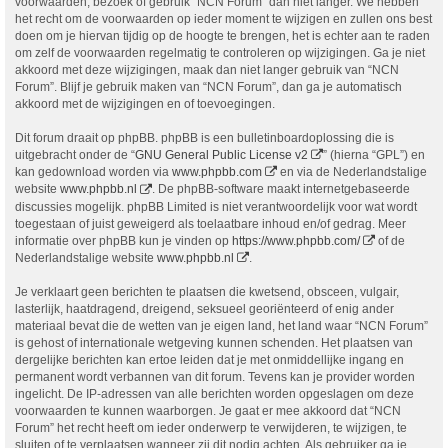
voorwaarden, bezoek of gebruik “NCN Forum” dan niet langer. We hebben
het recht om de voorwaarden op ieder moment te wijzigen en zullen ons best
doen om je hiervan tijdig op de hoogte te brengen, het is echter aan te raden
om zelf de voorwaarden regelmatig te controleren op wijzigingen. Ga je niet
akkoord met deze wijzigingen, maak dan niet langer gebruik van “NCN
Forum”. Blijf je gebruik maken van “NCN Forum”, dan ga je automatisch
akkoord met de wijzigingen en of toevoegingen.
Dit forum draait op phpBB. phpBB is een bulletinboardoplossing die is
uitgebracht onder de “
GNU General Public License v2
” (hierna “GPL”) en
kan gedownload worden via
www.phpbb.com
en via de Nederlandstalige
website
www.phpbb.nl
. De phpBB-software maakt internetgebaseerde
discussies mogelijk. phpBB Limited is niet verantwoordelijk voor wat wordt
toegestaan of juist geweigerd als toelaatbare inhoud en/of gedrag. Meer
informatie over phpBB kun je vinden op
https://www.phpbb.com/
of de
Nederlandstalige website
www.phpbb.nl
.
Je verklaart geen berichten te plaatsen die kwetsend, obsceen, vulgair,
lasterlijk, haatdragend, dreigend, seksueel georiënteerd of enig ander
materiaal bevat die de wetten van je eigen land, het land waar “NCN Forum”
is gehost of internationale wetgeving kunnen schenden. Het plaatsen van
dergelijke berichten kan ertoe leiden dat je met onmiddellijke ingang en
permanent wordt verbannen van dit forum. Tevens kan je provider worden
ingelicht. De IP-adressen van alle berichten worden opgeslagen om deze
voorwaarden te kunnen waarborgen. Je gaat er mee akkoord dat “NCN
Forum” het recht heeft om ieder onderwerp te verwijderen, te wijzigen, te
sluiten of te verplaatsen wanneer zij dit nodig achten. Als gebruiker ga je