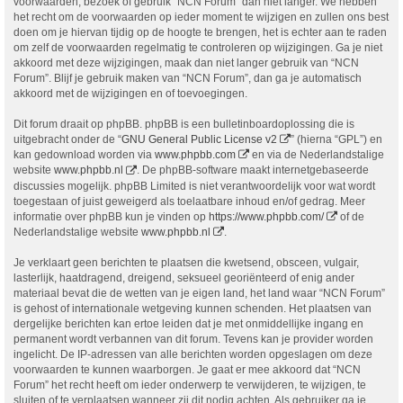
voorwaarden, bezoek of gebruik “NCN Forum” dan niet langer. We hebben
het recht om de voorwaarden op ieder moment te wijzigen en zullen ons best
doen om je hiervan tijdig op de hoogte te brengen, het is echter aan te raden
om zelf de voorwaarden regelmatig te controleren op wijzigingen. Ga je niet
akkoord met deze wijzigingen, maak dan niet langer gebruik van “NCN
Forum”. Blijf je gebruik maken van “NCN Forum”, dan ga je automatisch
akkoord met de wijzigingen en of toevoegingen.
Dit forum draait op phpBB. phpBB is een bulletinboardoplossing die is
uitgebracht onder de “
GNU General Public License v2
” (hierna “GPL”) en
kan gedownload worden via
www.phpbb.com
en via de Nederlandstalige
website
www.phpbb.nl
. De phpBB-software maakt internetgebaseerde
discussies mogelijk. phpBB Limited is niet verantwoordelijk voor wat wordt
toegestaan of juist geweigerd als toelaatbare inhoud en/of gedrag. Meer
informatie over phpBB kun je vinden op
https://www.phpbb.com/
of de
Nederlandstalige website
www.phpbb.nl
.
Je verklaart geen berichten te plaatsen die kwetsend, obsceen, vulgair,
lasterlijk, haatdragend, dreigend, seksueel georiënteerd of enig ander
materiaal bevat die de wetten van je eigen land, het land waar “NCN Forum”
is gehost of internationale wetgeving kunnen schenden. Het plaatsen van
dergelijke berichten kan ertoe leiden dat je met onmiddellijke ingang en
permanent wordt verbannen van dit forum. Tevens kan je provider worden
ingelicht. De IP-adressen van alle berichten worden opgeslagen om deze
voorwaarden te kunnen waarborgen. Je gaat er mee akkoord dat “NCN
Forum” het recht heeft om ieder onderwerp te verwijderen, te wijzigen, te
sluiten of te verplaatsen wanneer zij dit nodig achten. Als gebruiker ga je