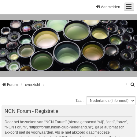
Aanmelden
Forum
overzicht
Taal:
k
NCN Forum - Registratie
Door het bezoeken van “NCN Forum” (hierna genoemd “wij”, “ons”, “onze”,
“NCN Forum”, “https://forum.nikon-club-nederland.nl”), ga je automatisch
akkoord met de voorwaarden. Als je niet akkoord gaat met deze