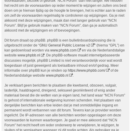
voorwaarden, bezoek of gebruik “NCN Forum” dan niet langer. We hebben
het recht om de voorwaarden op ieder moment te wijzigen en zullen ons best
doen om je hiervan tijdig op de hoogte te brengen, het is echter aan te raden
om zelf de voorwaarden regelmatig te controleren op wijzigingen. Ga je niet
akkoord met deze wijzigingen, maak dan niet langer gebruik van “NCN
Forum”. Blijf je gebruik maken van “NCN Forum”, dan ga je automatisch
akkoord met de wijzigingen en of toevoegingen.
Dit forum draait op phpBB. phpBB is een bulletinboardoplossing die is
uitgebracht onder de “
GNU General Public License v2
” (hierna “GPL”) en
kan gedownload worden via
www.phpbb.com
en via de Nederlandstalige
website
www.phpbb.nl
. De phpBB-software maakt internetgebaseerde
discussies mogelijk. phpBB Limited is niet verantwoordelijk voor wat wordt
toegestaan of juist geweigerd als toelaatbare inhoud en/of gedrag. Meer
informatie over phpBB kun je vinden op
https://www.phpbb.com/
of de
Nederlandstalige website
www.phpbb.nl
.
Je verklaart geen berichten te plaatsen die kwetsend, obsceen, vulgair,
lasterlijk, haatdragend, dreigend, seksueel georiënteerd of enig ander
materiaal bevat die de wetten van je eigen land, het land waar “NCN Forum”
is gehost of internationale wetgeving kunnen schenden. Het plaatsen van
dergelijke berichten kan ertoe leiden dat je met onmiddellijke ingang en
permanent wordt verbannen van dit forum. Tevens kan je provider worden
ingelicht. De IP-adressen van alle berichten worden opgeslagen om deze
voorwaarden te kunnen waarborgen. Je gaat er mee akkoord dat “NCN
Forum” het recht heeft om ieder onderwerp te verwijderen, te wijzigen, te
sluiten of te verplaatsen wanneer zij dit nodig achten. Als gebruiker ga je