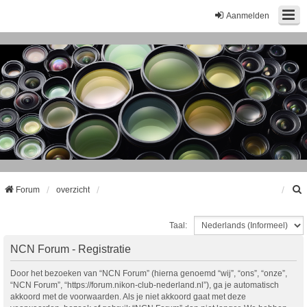
Aanmelden
Forum
overzicht
Taal:
k
NCN Forum - Registratie
Door het bezoeken van “NCN Forum” (hierna genoemd “wij”, “ons”, “onze”,
“NCN Forum”, “https://forum.nikon-club-nederland.nl”), ga je automatisch
akkoord met de voorwaarden. Als je niet akkoord gaat met deze