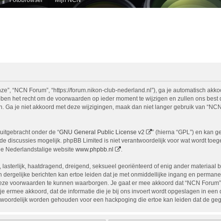
e”, “NCN Forum”, “https://forum.nikon-club-nederland.nl”), ga je automatisch akko
n het recht om de voorwaarden op ieder moment te wijzigen en zullen ons best doe
n. Ga je niet akkoord met deze wijzigingen, maak dan niet langer gebruik van “NCN
uitgebracht onder de “
GNU General Public License v2
” (hierna “GPL”) en kan 
 discussies mogelijk. phpBB Limited is niet verantwoordelijk voor wat wordt toege
de Nederlandstalige website
www.phpbb.nl
.
, lasterlijk, haatdragend, dreigend, seksueel georiënteerd of enig ander materiaal 
 dergelijke berichten kan ertoe leiden dat je met onmiddellijke ingang en permane
eze voorwaarden te kunnen waarborgen. Je gaat er mee akkoord dat “NCN Forum” het
ga je ermee akkoord, dat de informatie die je bij ons invoert wordt opgeslagen in ee
woordelijk worden gehouden voor een hackpoging die ertoe kan leiden dat de ge