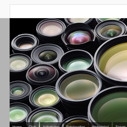
Home
Club
Activiteiten
Fotolocaties
Webwinkel
Forum