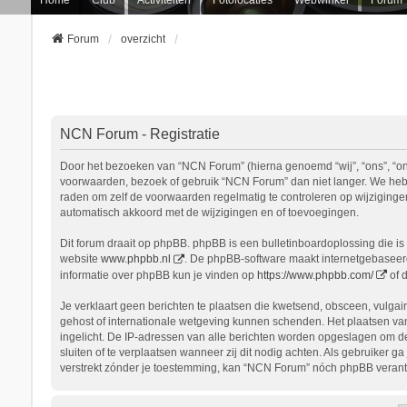
Forum
overzicht
NCN Forum - Registratie
Door het bezoeken van “NCN Forum” (hierna genoemd “wij”, “ons”, “onz
voorwaarden, bezoek of gebruik “NCN Forum” dan niet langer. We hebbe
raden om zelf de voorwaarden regelmatig te controleren op wijziginge
automatisch akkoord met de wijzigingen en of toevoegingen.
Dit forum draait op phpBB. phpBB is een bulletinboardoplossing die is 
website
www.phpbb.nl
. De phpBB-software maakt internetgebaseerde
informatie over phpBB kun je vinden op
https://www.phpbb.com/
of 
Je verklaart geen berichten te plaatsen die kwetsend, obsceen, vulgair
gehost of internationale wetgeving kunnen schenden. Het plaatsen van
ingelicht. De IP-adressen van alle berichten worden opgeslagen om d
sluiten of te verplaatsen wanneer zij dit nodig achten. Als gebruiker 
verstrekt zónder je toestemming, kan “NCN Forum” nóch phpBB verant