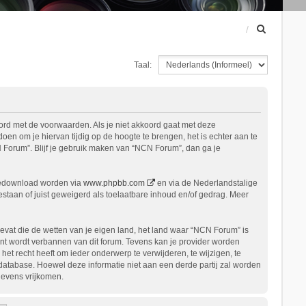
Z
o
e
Taal:
k
ord met de voorwaarden. Als je niet akkoord gaat met deze
n om je hiervan tijdig op de hoogte te brengen, het is echter aan te
 Forum”. Blijf je gebruik maken van “NCN Forum”, dan ga je
gedownload worden via
www.phpbb.com
en via de Nederlandstalige
staan of juist geweigerd als toelaatbare inhoud en/of gedrag. Meer
bevat die de wetten van je eigen land, het land waar “NCN Forum” is
nt wordt verbannen van dit forum. Tevens kan je provider worden
 recht heeft om ieder onderwerp te verwijderen, te wijzigen, te
n database. Hoewel deze informatie niet aan een derde partij zal worden
gevens vrijkomen.