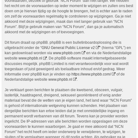
voorwaarden, bezoek of gebruik “NCN Forum” dan niet langer. We hebben
het recht om de voorwaarden op ieder moment te wijzigen en zullen ons best
doen om je hiervan tijdig op de hoogte te brengen, het is echter aan te raden
om zelf de voorwaarden regelmatig te controleren op wijzigingen. Ga je niet
akkoord met deze wijzigingen, maak dan niet langer gebruik van “NCN
Forum”. Blijf je gebruik maken van “NCN Forum”, dan ga je automatisch
akkoord met de wijzigingen en of toevoegingen.
Dit forum draait op phpBB. phpBB is een bulletinboardoplossing die is
uitgebracht onder de “
GNU General Public License v2
” (hierna “GPL”) en
kan gedownload worden via
www.phpbb.com
en via de Nederlandstalige
website
www.phpbb.nl
. De phpBB-software maakt internetgebaseerde
discussies mogelijk. phpBB Limited is niet verantwoordelijk voor wat wordt
toegestaan of juist geweigerd als toelaatbare inhoud en/of gedrag. Meer
informatie over phpBB kun je vinden op
https://www.phpbb.com/
of de
Nederlandstalige website
www.phpbb.nl
.
Je verklaart geen berichten te plaatsen die kwetsend, obsceen, vulgair,
lasterlijk, haatdragend, dreigend, seksueel georiënteerd of enig ander
materiaal bevat die de wetten van je eigen land, het land waar “NCN Forum”
is gehost of internationale wetgeving kunnen schenden. Het plaatsen van
dergelijke berichten kan ertoe leiden dat je met onmiddellijke ingang en
permanent wordt verbannen van dit forum. Tevens kan je provider worden
ingelicht. De IP-adressen van alle berichten worden opgeslagen om deze
voorwaarden te kunnen waarborgen. Je gaat er mee akkoord dat “NCN
Forum” het recht heeft om ieder onderwerp te verwijderen, te wijzigen, te
sluiten of te verplaatsen wanneer zij dit nodig achten. Als gebruiker ga je