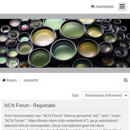
Aanmelden
Forum
overzicht
Taal:
k
NCN Forum - Registratie
Door het bezoeken van “NCN Forum” (hierna genoemd “wij”, “ons”, “onze”,
“NCN Forum”, “https://forum.nikon-club-nederland.nl”), ga je automatisch
akkoord met de voorwaarden. Als je niet akkoord gaat met deze