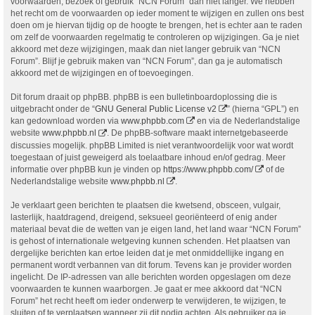
voorwaarden, bezoek of gebruik “NCN Forum” dan niet langer. We hebben
het recht om de voorwaarden op ieder moment te wijzigen en zullen ons best
doen om je hiervan tijdig op de hoogte te brengen, het is echter aan te raden
om zelf de voorwaarden regelmatig te controleren op wijzigingen. Ga je niet
akkoord met deze wijzigingen, maak dan niet langer gebruik van “NCN
Forum”. Blijf je gebruik maken van “NCN Forum”, dan ga je automatisch
akkoord met de wijzigingen en of toevoegingen.
Dit forum draait op phpBB. phpBB is een bulletinboardoplossing die is
uitgebracht onder de “
GNU General Public License v2
” (hierna “GPL”) en
kan gedownload worden via
www.phpbb.com
en via de Nederlandstalige
website
www.phpbb.nl
. De phpBB-software maakt internetgebaseerde
discussies mogelijk. phpBB Limited is niet verantwoordelijk voor wat wordt
toegestaan of juist geweigerd als toelaatbare inhoud en/of gedrag. Meer
informatie over phpBB kun je vinden op
https://www.phpbb.com/
of de
Nederlandstalige website
www.phpbb.nl
.
Je verklaart geen berichten te plaatsen die kwetsend, obsceen, vulgair,
lasterlijk, haatdragend, dreigend, seksueel georiënteerd of enig ander
materiaal bevat die de wetten van je eigen land, het land waar “NCN Forum”
is gehost of internationale wetgeving kunnen schenden. Het plaatsen van
dergelijke berichten kan ertoe leiden dat je met onmiddellijke ingang en
permanent wordt verbannen van dit forum. Tevens kan je provider worden
ingelicht. De IP-adressen van alle berichten worden opgeslagen om deze
voorwaarden te kunnen waarborgen. Je gaat er mee akkoord dat “NCN
Forum” het recht heeft om ieder onderwerp te verwijderen, te wijzigen, te
sluiten of te verplaatsen wanneer zij dit nodig achten. Als gebruiker ga je