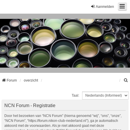
Aanmelden
Forum
overzicht
Taal:
k
NCN Forum - Registratie
Door het bezoeken van “NCN Forum” (hierna genoemd “wij”, “ons”, “onze”,
“NCN Forum”, “https://forum.nikon-club-nederland.nl”), ga je automatisch
akkoord met de voorwaarden. Als je niet akkoord gaat met deze