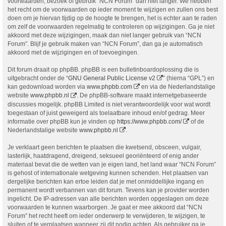
voorwaarden, bezoek of gebruik “NCN Forum” dan niet langer. We hebben
het recht om de voorwaarden op ieder moment te wijzigen en zullen ons best
doen om je hiervan tijdig op de hoogte te brengen, het is echter aan te raden
om zelf de voorwaarden regelmatig te controleren op wijzigingen. Ga je niet
akkoord met deze wijzigingen, maak dan niet langer gebruik van “NCN
Forum”. Blijf je gebruik maken van “NCN Forum”, dan ga je automatisch
akkoord met de wijzigingen en of toevoegingen.
Dit forum draait op phpBB. phpBB is een bulletinboardoplossing die is
uitgebracht onder de “
GNU General Public License v2
” (hierna “GPL”) en
kan gedownload worden via
www.phpbb.com
en via de Nederlandstalige
website
www.phpbb.nl
. De phpBB-software maakt internetgebaseerde
discussies mogelijk. phpBB Limited is niet verantwoordelijk voor wat wordt
toegestaan of juist geweigerd als toelaatbare inhoud en/of gedrag. Meer
informatie over phpBB kun je vinden op
https://www.phpbb.com/
of de
Nederlandstalige website
www.phpbb.nl
.
Je verklaart geen berichten te plaatsen die kwetsend, obsceen, vulgair,
lasterlijk, haatdragend, dreigend, seksueel georiënteerd of enig ander
materiaal bevat die de wetten van je eigen land, het land waar “NCN Forum”
is gehost of internationale wetgeving kunnen schenden. Het plaatsen van
dergelijke berichten kan ertoe leiden dat je met onmiddellijke ingang en
permanent wordt verbannen van dit forum. Tevens kan je provider worden
ingelicht. De IP-adressen van alle berichten worden opgeslagen om deze
voorwaarden te kunnen waarborgen. Je gaat er mee akkoord dat “NCN
Forum” het recht heeft om ieder onderwerp te verwijderen, te wijzigen, te
sluiten of te verplaatsen wanneer zij dit nodig achten. Als gebruiker ga je