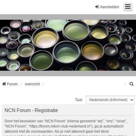
Aanmelden
Forum
overzicht
Taal:
k
NCN Forum - Registratie
Door het bezoeken van “NCN Forum” (hierna genoemd “wij”, “ons”, “onze”,
“NCN Forum”, “https://forum.nikon-club-nederland.nl”), ga je automatisch
akkoord met de voorwaarden. Als je niet akkoord gaat met deze