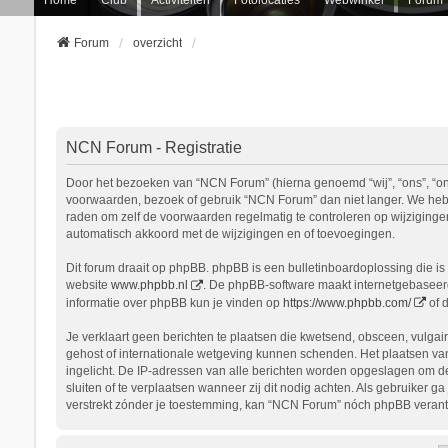
Forum
overzicht
NCN Forum - Registratie
Door het bezoeken van “NCN Forum” (hierna genoemd “wij”, “ons”, “onz
voorwaarden, bezoek of gebruik “NCN Forum” dan niet langer. We hebbe
raden om zelf de voorwaarden regelmatig te controleren op wijziginge
automatisch akkoord met de wijzigingen en of toevoegingen.
Dit forum draait op phpBB. phpBB is een bulletinboardoplossing die is 
website
www.phpbb.nl
. De phpBB-software maakt internetgebaseerde
informatie over phpBB kun je vinden op
https://www.phpbb.com/
of 
Je verklaart geen berichten te plaatsen die kwetsend, obsceen, vulgair
gehost of internationale wetgeving kunnen schenden. Het plaatsen van
ingelicht. De IP-adressen van alle berichten worden opgeslagen om d
sluiten of te verplaatsen wanneer zij dit nodig achten. Als gebruiker 
verstrekt zónder je toestemming, kan “NCN Forum” nóch phpBB verant