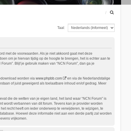
Z
o
e
Taal:
k
ord met de voorwaarden. Als je niet akkoord gaat met deze
n om je hiervan tijdig op de hoogte te brengen, het is echter aan te
 Forum”. Blijf je gebruik maken van “NCN Forum”, dan ga je
gedownload worden via
www.phpbb.com
en via de Nederlandstalige
staan of juist geweigerd als toelaatbare inhoud en/of gedrag. Meer
bevat die de wetten van je eigen land, het land waar “NCN Forum” is
nt wordt verbannen van dit forum. Tevens kan je provider worden
 recht heeft om ieder onderwerp te verwijderen, te wijzigen, te
n database. Hoewel deze informatie niet aan een derde partij zal worden
gevens vrijkomen.