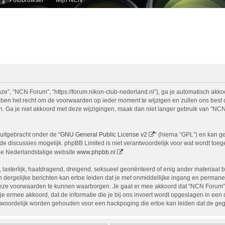
e”, “NCN Forum”, “https://forum.nikon-club-nederland.nl”), ga je automatisch akko
n het recht om de voorwaarden op ieder moment te wijzigen en zullen ons best doe
n. Ga je niet akkoord met deze wijzigingen, maak dan niet langer gebruik van “NCN
uitgebracht onder de “
GNU General Public License v2
” (hierna “GPL”) en kan 
 discussies mogelijk. phpBB Limited is niet verantwoordelijk voor wat wordt toege
de Nederlandstalige website
www.phpbb.nl
.
, lasterlijk, haatdragend, dreigend, seksueel georiënteerd of enig ander materiaal 
 dergelijke berichten kan ertoe leiden dat je met onmiddellijke ingang en permane
eze voorwaarden te kunnen waarborgen. Je gaat er mee akkoord dat “NCN Forum” het
ga je ermee akkoord, dat de informatie die je bij ons invoert wordt opgeslagen in ee
woordelijk worden gehouden voor een hackpoging die ertoe kan leiden dat de ge