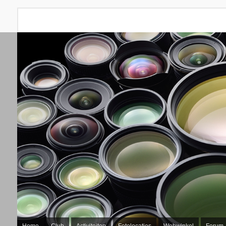
Home
Club
Activiteiten
Fotolocaties
Webwinkel
Forum