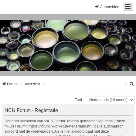
Aanmelden
Forum
overzicht
Taal:
k
NCN Forum - Registratie
Door het bezoeken van “NCN Forum” (hierna genoemd “wij”, “ons”, “onze”,
“NCN Forum”, “https://forum.nikon-club-nederland.nl”), ga je automatisch
akkoord met de voorwaarden. Als je niet akkoord gaat met deze