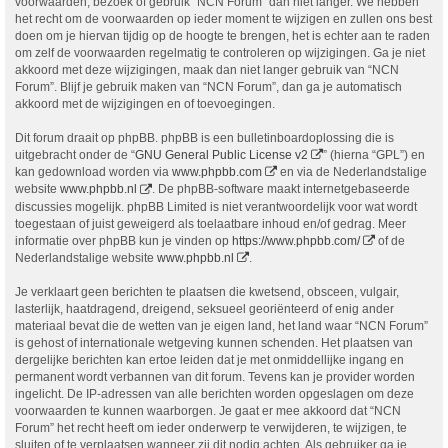
voorwaarden, bezoek of gebruik “NCN Forum” dan niet langer. We hebben
het recht om de voorwaarden op ieder moment te wijzigen en zullen ons best
doen om je hiervan tijdig op de hoogte te brengen, het is echter aan te raden
om zelf de voorwaarden regelmatig te controleren op wijzigingen. Ga je niet
akkoord met deze wijzigingen, maak dan niet langer gebruik van “NCN
Forum”. Blijf je gebruik maken van “NCN Forum”, dan ga je automatisch
akkoord met de wijzigingen en of toevoegingen.
Dit forum draait op phpBB. phpBB is een bulletinboardoplossing die is
uitgebracht onder de “
GNU General Public License v2
” (hierna “GPL”) en
kan gedownload worden via
www.phpbb.com
en via de Nederlandstalige
website
www.phpbb.nl
. De phpBB-software maakt internetgebaseerde
discussies mogelijk. phpBB Limited is niet verantwoordelijk voor wat wordt
toegestaan of juist geweigerd als toelaatbare inhoud en/of gedrag. Meer
informatie over phpBB kun je vinden op
https://www.phpbb.com/
of de
Nederlandstalige website
www.phpbb.nl
.
Je verklaart geen berichten te plaatsen die kwetsend, obsceen, vulgair,
lasterlijk, haatdragend, dreigend, seksueel georiënteerd of enig ander
materiaal bevat die de wetten van je eigen land, het land waar “NCN Forum”
is gehost of internationale wetgeving kunnen schenden. Het plaatsen van
dergelijke berichten kan ertoe leiden dat je met onmiddellijke ingang en
permanent wordt verbannen van dit forum. Tevens kan je provider worden
ingelicht. De IP-adressen van alle berichten worden opgeslagen om deze
voorwaarden te kunnen waarborgen. Je gaat er mee akkoord dat “NCN
Forum” het recht heeft om ieder onderwerp te verwijderen, te wijzigen, te
sluiten of te verplaatsen wanneer zij dit nodig achten. Als gebruiker ga je