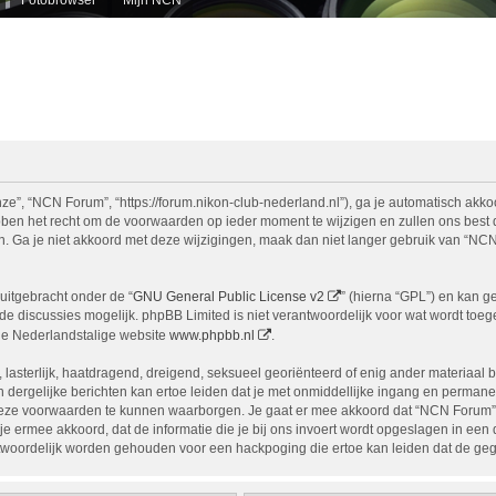
e”, “NCN Forum”, “https://forum.nikon-club-nederland.nl”), ga je automatisch akko
n het recht om de voorwaarden op ieder moment te wijzigen en zullen ons best doe
n. Ga je niet akkoord met deze wijzigingen, maak dan niet langer gebruik van “NCN
uitgebracht onder de “
GNU General Public License v2
” (hierna “GPL”) en kan 
 discussies mogelijk. phpBB Limited is niet verantwoordelijk voor wat wordt toege
de Nederlandstalige website
www.phpbb.nl
.
, lasterlijk, haatdragend, dreigend, seksueel georiënteerd of enig ander materiaal 
 dergelijke berichten kan ertoe leiden dat je met onmiddellijke ingang en permane
eze voorwaarden te kunnen waarborgen. Je gaat er mee akkoord dat “NCN Forum” het
ga je ermee akkoord, dat de informatie die je bij ons invoert wordt opgeslagen in ee
woordelijk worden gehouden voor een hackpoging die ertoe kan leiden dat de ge