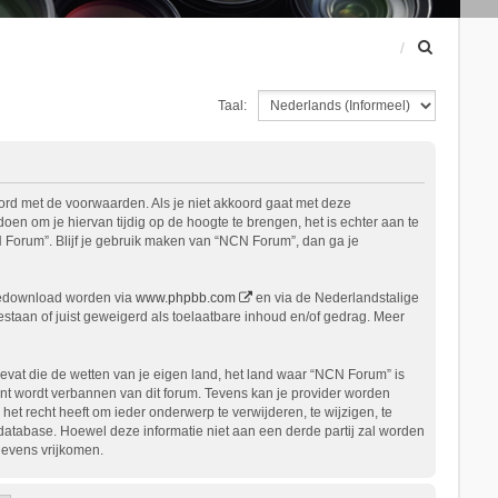
Z
o
e
Taal:
k
ord met de voorwaarden. Als je niet akkoord gaat met deze
n om je hiervan tijdig op de hoogte te brengen, het is echter aan te
 Forum”. Blijf je gebruik maken van “NCN Forum”, dan ga je
gedownload worden via
www.phpbb.com
en via de Nederlandstalige
staan of juist geweigerd als toelaatbare inhoud en/of gedrag. Meer
bevat die de wetten van je eigen land, het land waar “NCN Forum” is
nt wordt verbannen van dit forum. Tevens kan je provider worden
 recht heeft om ieder onderwerp te verwijderen, te wijzigen, te
n database. Hoewel deze informatie niet aan een derde partij zal worden
gevens vrijkomen.