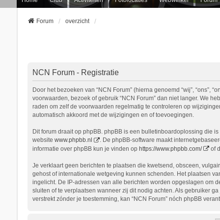
Forum
overzicht
NCN Forum - Registratie
Door het bezoeken van “NCN Forum” (hierna genoemd “wij”, “ons”, “onz
voorwaarden, bezoek of gebruik “NCN Forum” dan niet langer. We hebbe
raden om zelf de voorwaarden regelmatig te controleren op wijziginge
automatisch akkoord met de wijzigingen en of toevoegingen.
Dit forum draait op phpBB. phpBB is een bulletinboardoplossing die is 
website
www.phpbb.nl
. De phpBB-software maakt internetgebaseerde
informatie over phpBB kun je vinden op
https://www.phpbb.com/
of 
Je verklaart geen berichten te plaatsen die kwetsend, obsceen, vulgair
gehost of internationale wetgeving kunnen schenden. Het plaatsen van
ingelicht. De IP-adressen van alle berichten worden opgeslagen om d
sluiten of te verplaatsen wanneer zij dit nodig achten. Als gebruiker 
verstrekt zónder je toestemming, kan “NCN Forum” nóch phpBB verant