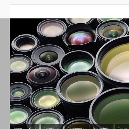
Home
Club
Activiteiten
Fotolocaties
Webwinkel
Forum