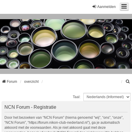
Aanmelden
Forum
overzicht
Taal:
k
NCN Forum - Registratie
Door het bezoeken van “NCN Forum” (hierna genoemd “wij”, “ons”, “onze”,
“NCN Forum”, “https://forum.nikon-club-nederland.nl”), ga je automatisch
akkoord met de voorwaarden. Als je niet akkoord gaat met deze