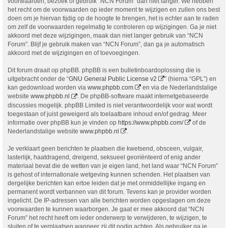
voorwaarden, bezoek of gebruik “NCN Forum” dan niet langer. We hebben
het recht om de voorwaarden op ieder moment te wijzigen en zullen ons best
doen om je hiervan tijdig op de hoogte te brengen, het is echter aan te raden
om zelf de voorwaarden regelmatig te controleren op wijzigingen. Ga je niet
akkoord met deze wijzigingen, maak dan niet langer gebruik van “NCN
Forum”. Blijf je gebruik maken van “NCN Forum”, dan ga je automatisch
akkoord met de wijzigingen en of toevoegingen.
Dit forum draait op phpBB. phpBB is een bulletinboardoplossing die is
uitgebracht onder de “
GNU General Public License v2
” (hierna “GPL”) en
kan gedownload worden via
www.phpbb.com
en via de Nederlandstalige
website
www.phpbb.nl
. De phpBB-software maakt internetgebaseerde
discussies mogelijk. phpBB Limited is niet verantwoordelijk voor wat wordt
toegestaan of juist geweigerd als toelaatbare inhoud en/of gedrag. Meer
informatie over phpBB kun je vinden op
https://www.phpbb.com/
of de
Nederlandstalige website
www.phpbb.nl
.
Je verklaart geen berichten te plaatsen die kwetsend, obsceen, vulgair,
lasterlijk, haatdragend, dreigend, seksueel georiënteerd of enig ander
materiaal bevat die de wetten van je eigen land, het land waar “NCN Forum”
is gehost of internationale wetgeving kunnen schenden. Het plaatsen van
dergelijke berichten kan ertoe leiden dat je met onmiddellijke ingang en
permanent wordt verbannen van dit forum. Tevens kan je provider worden
ingelicht. De IP-adressen van alle berichten worden opgeslagen om deze
voorwaarden te kunnen waarborgen. Je gaat er mee akkoord dat “NCN
Forum” het recht heeft om ieder onderwerp te verwijderen, te wijzigen, te
sluiten of te verplaatsen wanneer zij dit nodig achten. Als gebruiker ga je