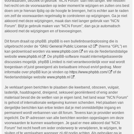
voorwaarden, bezoek of gebruik “NCN Forum” dan niet langer. We hebben
het recht om de voorwaarden op ieder moment te wijzigen en zullen ons best
doen om je hiervan tijdig op de hoogte te brengen, het is echter aan te raden
om zelf de voorwaarden regelmatig te controleren op wijzigingen. Ga je niet
akkoord met deze wijzigingen, maak dan niet langer gebruik van “NCN
Forum”. Blijf je gebruik maken van “NCN Forum”, dan ga je automatisch
akkoord met de wijzigingen en of toevoegingen.
Dit forum draait op phpBB. phpBB is een bulletinboardoplossing die is
uitgebracht onder de “
GNU General Public License v2
” (hierna “GPL”) en
kan gedownload worden via
www.phpbb.com
en via de Nederlandstalige
website
www.phpbb.nl
. De phpBB-software maakt internetgebaseerde
discussies mogelijk. phpBB Limited is niet verantwoordelijk voor wat wordt
toegestaan of juist geweigerd als toelaatbare inhoud en/of gedrag. Meer
informatie over phpBB kun je vinden op
https://www.phpbb.com/
of de
Nederlandstalige website
www.phpbb.nl
.
Je verklaart geen berichten te plaatsen die kwetsend, obsceen, vulgair,
lasterlijk, haatdragend, dreigend, seksueel georiënteerd of enig ander
materiaal bevat die de wetten van je eigen land, het land waar “NCN Forum”
is gehost of internationale wetgeving kunnen schenden. Het plaatsen van
dergelijke berichten kan ertoe leiden dat je met onmiddellijke ingang en
permanent wordt verbannen van dit forum. Tevens kan je provider worden
ingelicht. De IP-adressen van alle berichten worden opgeslagen om deze
voorwaarden te kunnen waarborgen. Je gaat er mee akkoord dat “NCN
Forum” het recht heeft om ieder onderwerp te verwijderen, te wijzigen, te
sluiten of te verplaatsen wanneer zij dit nodig achten. Als gebruiker ga je