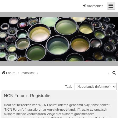
Aanmelden
Forum
overzicht
Taal:
k
NCN Forum - Registratie
Door het bezoeken van “NCN Forum” (hierna genoemd “wij”, “ons”, “onze”,
“NCN Forum”, “https://forum.nikon-club-nederland.nl”), ga je automatisch
akkoord met de voorwaarden. Als je niet akkoord gaat met deze