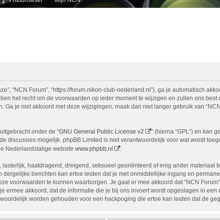
e”, “NCN Forum”, “https://forum.nikon-club-nederland.nl”), ga je automatisch akko
n het recht om de voorwaarden op ieder moment te wijzigen en zullen ons best doe
n. Ga je niet akkoord met deze wijzigingen, maak dan niet langer gebruik van “NCN
uitgebracht onder de “
GNU General Public License v2
” (hierna “GPL”) en kan 
 discussies mogelijk. phpBB Limited is niet verantwoordelijk voor wat wordt toege
de Nederlandstalige website
www.phpbb.nl
.
, lasterlijk, haatdragend, dreigend, seksueel georiënteerd of enig ander materiaal 
 dergelijke berichten kan ertoe leiden dat je met onmiddellijke ingang en permane
eze voorwaarden te kunnen waarborgen. Je gaat er mee akkoord dat “NCN Forum” het
ga je ermee akkoord, dat de informatie die je bij ons invoert wordt opgeslagen in ee
woordelijk worden gehouden voor een hackpoging die ertoe kan leiden dat de ge