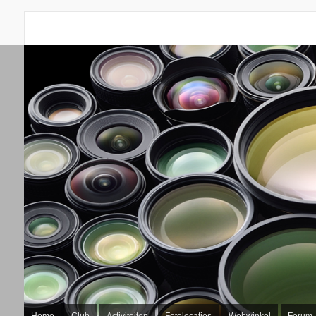
Home
Club
Activiteiten
Fotolocaties
Webwinkel
Forum