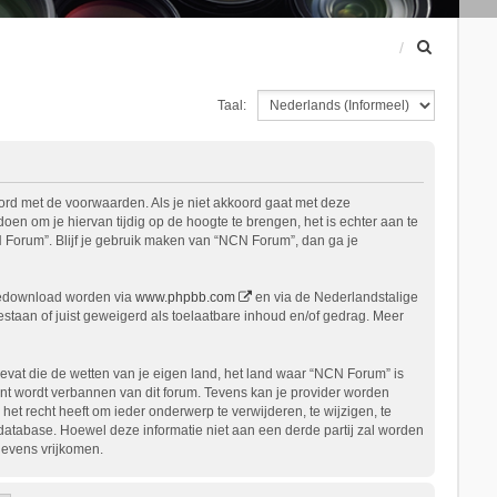
Z
o
e
Taal:
k
ord met de voorwaarden. Als je niet akkoord gaat met deze
n om je hiervan tijdig op de hoogte te brengen, het is echter aan te
 Forum”. Blijf je gebruik maken van “NCN Forum”, dan ga je
gedownload worden via
www.phpbb.com
en via de Nederlandstalige
staan of juist geweigerd als toelaatbare inhoud en/of gedrag. Meer
bevat die de wetten van je eigen land, het land waar “NCN Forum” is
nt wordt verbannen van dit forum. Tevens kan je provider worden
 recht heeft om ieder onderwerp te verwijderen, te wijzigen, te
n database. Hoewel deze informatie niet aan een derde partij zal worden
gevens vrijkomen.