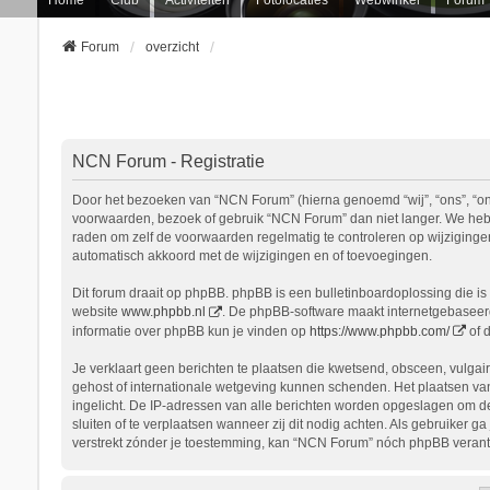
Forum
overzicht
NCN Forum - Registratie
Door het bezoeken van “NCN Forum” (hierna genoemd “wij”, “ons”, “onz
voorwaarden, bezoek of gebruik “NCN Forum” dan niet langer. We hebbe
raden om zelf de voorwaarden regelmatig te controleren op wijziginge
automatisch akkoord met de wijzigingen en of toevoegingen.
Dit forum draait op phpBB. phpBB is een bulletinboardoplossing die is 
website
www.phpbb.nl
. De phpBB-software maakt internetgebaseerde
informatie over phpBB kun je vinden op
https://www.phpbb.com/
of 
Je verklaart geen berichten te plaatsen die kwetsend, obsceen, vulgair
gehost of internationale wetgeving kunnen schenden. Het plaatsen van
ingelicht. De IP-adressen van alle berichten worden opgeslagen om d
sluiten of te verplaatsen wanneer zij dit nodig achten. Als gebruiker 
verstrekt zónder je toestemming, kan “NCN Forum” nóch phpBB verant