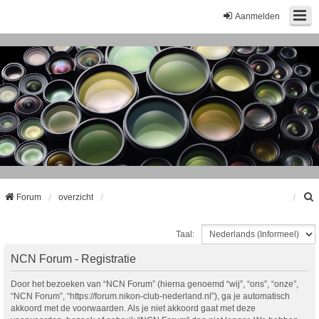
Aanmelden
Forum
overzicht
Taal:
k
NCN Forum - Registratie
Door het bezoeken van “NCN Forum” (hierna genoemd “wij”, “ons”, “onze”,
“NCN Forum”, “https://forum.nikon-club-nederland.nl”), ga je automatisch
akkoord met de voorwaarden. Als je niet akkoord gaat met deze