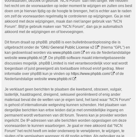
voorwaarden, bezoek of gebruik “NCN Forum” dan niet langer. We hebben
het recht om de voorwaarden op ieder moment te wijzigen en zullen ons best
doen om je hiervan tijdig op de hoogte te brengen, het is echter aan te raden
om zelf de voorwaarden regelmatig te controleren op wijzigingen. Ga je niet
akkoord met deze wijzigingen, maak dan niet langer gebruik van “NCN
Forum”. Blijf je gebruik maken van “NCN Forum”, dan ga je automatisch
akkoord met de wijzigingen en of toevoegingen.
Dit forum draait op phpBB. phpBB is een bulletinboardoplossing die is
uitgebracht onder de “
GNU General Public License v2
” (hierna “GPL”) en
kan gedownload worden via
www.phpbb.com
en via de Nederlandstalige
website
www.phpbb.nl
. De phpBB-software maakt internetgebaseerde
discussies mogelijk. phpBB Limited is niet verantwoordelijk voor wat wordt
toegestaan of juist geweigerd als toelaatbare inhoud en/of gedrag. Meer
informatie over phpBB kun je vinden op
https://www.phpbb.com/
of de
Nederlandstalige website
www.phpbb.nl
.
Je verklaart geen berichten te plaatsen die kwetsend, obsceen, vulgair,
lasterlijk, haatdragend, dreigend, seksueel georiënteerd of enig ander
materiaal bevat die de wetten van je eigen land, het land waar “NCN Forum”
is gehost of internationale wetgeving kunnen schenden. Het plaatsen van
dergelijke berichten kan ertoe leiden dat je met onmiddellijke ingang en
permanent wordt verbannen van dit forum. Tevens kan je provider worden
ingelicht. De IP-adressen van alle berichten worden opgeslagen om deze
voorwaarden te kunnen waarborgen. Je gaat er mee akkoord dat “NCN
Forum” het recht heeft om ieder onderwerp te verwijderen, te wijzigen, te
sluiten of te verplaatsen wanneer zij dit nodig achten. Als gebruiker ga je