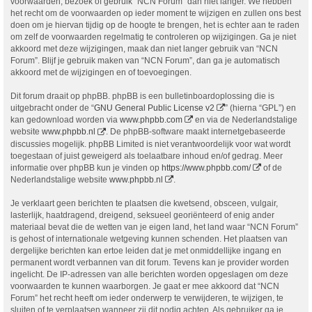
voorwaarden, bezoek of gebruik “NCN Forum” dan niet langer. We hebben
het recht om de voorwaarden op ieder moment te wijzigen en zullen ons best
doen om je hiervan tijdig op de hoogte te brengen, het is echter aan te raden
om zelf de voorwaarden regelmatig te controleren op wijzigingen. Ga je niet
akkoord met deze wijzigingen, maak dan niet langer gebruik van “NCN
Forum”. Blijf je gebruik maken van “NCN Forum”, dan ga je automatisch
akkoord met de wijzigingen en of toevoegingen.
Dit forum draait op phpBB. phpBB is een bulletinboardoplossing die is
uitgebracht onder de “
GNU General Public License v2
” (hierna “GPL”) en
kan gedownload worden via
www.phpbb.com
en via de Nederlandstalige
website
www.phpbb.nl
. De phpBB-software maakt internetgebaseerde
discussies mogelijk. phpBB Limited is niet verantwoordelijk voor wat wordt
toegestaan of juist geweigerd als toelaatbare inhoud en/of gedrag. Meer
informatie over phpBB kun je vinden op
https://www.phpbb.com/
of de
Nederlandstalige website
www.phpbb.nl
.
Je verklaart geen berichten te plaatsen die kwetsend, obsceen, vulgair,
lasterlijk, haatdragend, dreigend, seksueel georiënteerd of enig ander
materiaal bevat die de wetten van je eigen land, het land waar “NCN Forum”
is gehost of internationale wetgeving kunnen schenden. Het plaatsen van
dergelijke berichten kan ertoe leiden dat je met onmiddellijke ingang en
permanent wordt verbannen van dit forum. Tevens kan je provider worden
ingelicht. De IP-adressen van alle berichten worden opgeslagen om deze
voorwaarden te kunnen waarborgen. Je gaat er mee akkoord dat “NCN
Forum” het recht heeft om ieder onderwerp te verwijderen, te wijzigen, te
sluiten of te verplaatsen wanneer zij dit nodig achten. Als gebruiker ga je