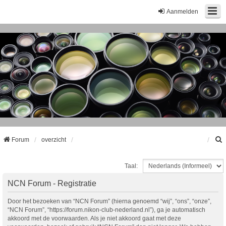
Aanmelden
Forum
overzicht
Taal:
k
NCN Forum - Registratie
Door het bezoeken van “NCN Forum” (hierna genoemd “wij”, “ons”, “onze”,
“NCN Forum”, “https://forum.nikon-club-nederland.nl”), ga je automatisch
akkoord met de voorwaarden. Als je niet akkoord gaat met deze