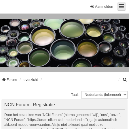
Aanmelden
Forum
overzicht
Taal:
k
NCN Forum - Registratie
Door het bezoeken van “NCN Forum” (hierna genoemd “wij”, “ons”, “onze”,
“NCN Forum”, “https://forum.nikon-club-nederland.nl”), ga je automatisch
akkoord met de voorwaarden. Als je niet akkoord gaat met deze