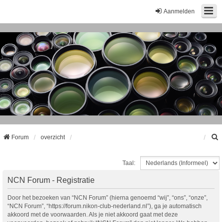
Aanmelden
Forum
overzicht
Taal:
k
NCN Forum - Registratie
Door het bezoeken van “NCN Forum” (hierna genoemd “wij”, “ons”, “onze”,
“NCN Forum”, “https://forum.nikon-club-nederland.nl”), ga je automatisch
akkoord met de voorwaarden. Als je niet akkoord gaat met deze