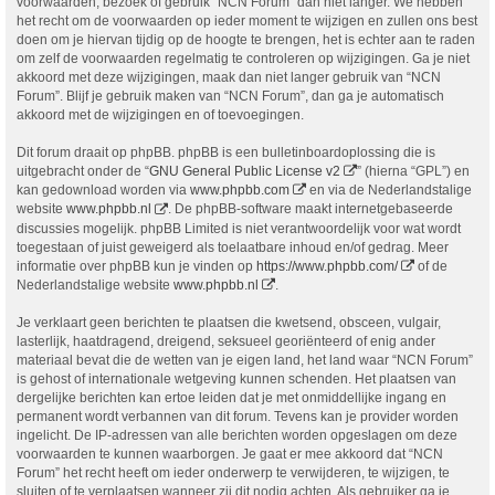
voorwaarden, bezoek of gebruik “NCN Forum” dan niet langer. We hebben
het recht om de voorwaarden op ieder moment te wijzigen en zullen ons best
doen om je hiervan tijdig op de hoogte te brengen, het is echter aan te raden
om zelf de voorwaarden regelmatig te controleren op wijzigingen. Ga je niet
akkoord met deze wijzigingen, maak dan niet langer gebruik van “NCN
Forum”. Blijf je gebruik maken van “NCN Forum”, dan ga je automatisch
akkoord met de wijzigingen en of toevoegingen.
Dit forum draait op phpBB. phpBB is een bulletinboardoplossing die is
uitgebracht onder de “
GNU General Public License v2
” (hierna “GPL”) en
kan gedownload worden via
www.phpbb.com
en via de Nederlandstalige
website
www.phpbb.nl
. De phpBB-software maakt internetgebaseerde
discussies mogelijk. phpBB Limited is niet verantwoordelijk voor wat wordt
toegestaan of juist geweigerd als toelaatbare inhoud en/of gedrag. Meer
informatie over phpBB kun je vinden op
https://www.phpbb.com/
of de
Nederlandstalige website
www.phpbb.nl
.
Je verklaart geen berichten te plaatsen die kwetsend, obsceen, vulgair,
lasterlijk, haatdragend, dreigend, seksueel georiënteerd of enig ander
materiaal bevat die de wetten van je eigen land, het land waar “NCN Forum”
is gehost of internationale wetgeving kunnen schenden. Het plaatsen van
dergelijke berichten kan ertoe leiden dat je met onmiddellijke ingang en
permanent wordt verbannen van dit forum. Tevens kan je provider worden
ingelicht. De IP-adressen van alle berichten worden opgeslagen om deze
voorwaarden te kunnen waarborgen. Je gaat er mee akkoord dat “NCN
Forum” het recht heeft om ieder onderwerp te verwijderen, te wijzigen, te
sluiten of te verplaatsen wanneer zij dit nodig achten. Als gebruiker ga je