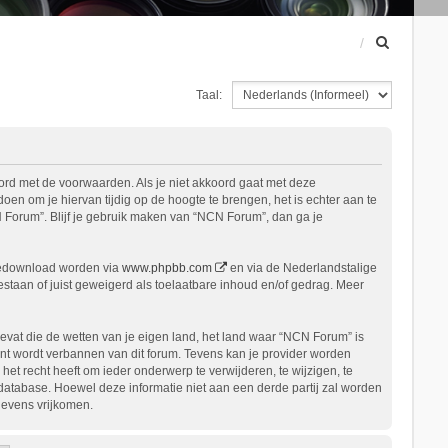
Z
o
e
Taal:
k
ord met de voorwaarden. Als je niet akkoord gaat met deze
n om je hiervan tijdig op de hoogte te brengen, het is echter aan te
 Forum”. Blijf je gebruik maken van “NCN Forum”, dan ga je
gedownload worden via
www.phpbb.com
en via de Nederlandstalige
staan of juist geweigerd als toelaatbare inhoud en/of gedrag. Meer
bevat die de wetten van je eigen land, het land waar “NCN Forum” is
nt wordt verbannen van dit forum. Tevens kan je provider worden
 recht heeft om ieder onderwerp te verwijderen, te wijzigen, te
n database. Hoewel deze informatie niet aan een derde partij zal worden
gevens vrijkomen.