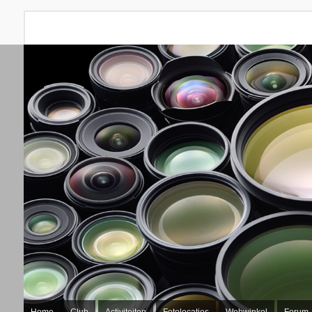
Home
Club
Activiteiten
Fotolocaties
Webwinkel
Forum