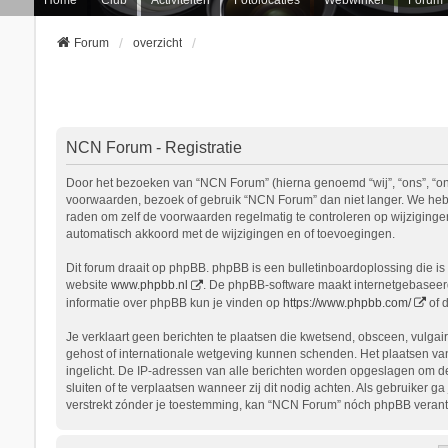
Forum
overzicht
NCN Forum - Registratie
Door het bezoeken van “NCN Forum” (hierna genoemd “wij”, “ons”, “onz
voorwaarden, bezoek of gebruik “NCN Forum” dan niet langer. We hebbe
raden om zelf de voorwaarden regelmatig te controleren op wijziginge
automatisch akkoord met de wijzigingen en of toevoegingen.
Dit forum draait op phpBB. phpBB is een bulletinboardoplossing die is 
website
www.phpbb.nl
. De phpBB-software maakt internetgebaseerde
informatie over phpBB kun je vinden op
https://www.phpbb.com/
of 
Je verklaart geen berichten te plaatsen die kwetsend, obsceen, vulgair
gehost of internationale wetgeving kunnen schenden. Het plaatsen van
ingelicht. De IP-adressen van alle berichten worden opgeslagen om d
sluiten of te verplaatsen wanneer zij dit nodig achten. Als gebruiker 
verstrekt zónder je toestemming, kan “NCN Forum” nóch phpBB verant