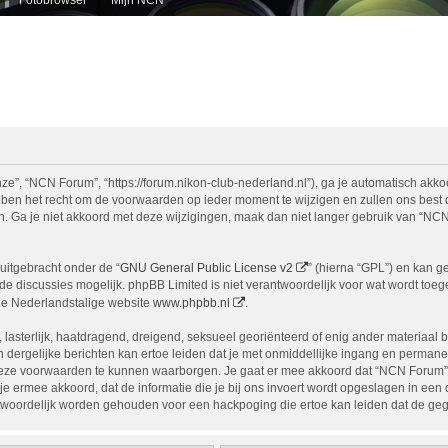
e”, “NCN Forum”, “https://forum.nikon-club-nederland.nl”), ga je automatisch akko
n het recht om de voorwaarden op ieder moment te wijzigen en zullen ons best doe
n. Ga je niet akkoord met deze wijzigingen, maak dan niet langer gebruik van “NCN
uitgebracht onder de “
GNU General Public License v2
” (hierna “GPL”) en kan 
 discussies mogelijk. phpBB Limited is niet verantwoordelijk voor wat wordt toege
de Nederlandstalige website
www.phpbb.nl
.
, lasterlijk, haatdragend, dreigend, seksueel georiënteerd of enig ander materiaal 
 dergelijke berichten kan ertoe leiden dat je met onmiddellijke ingang en permane
eze voorwaarden te kunnen waarborgen. Je gaat er mee akkoord dat “NCN Forum” het
ga je ermee akkoord, dat de informatie die je bij ons invoert wordt opgeslagen in ee
woordelijk worden gehouden voor een hackpoging die ertoe kan leiden dat de ge