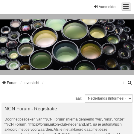
Aanmelden
Forum
overzicht
Taal:
k
NCN Forum - Registratie
Door het bezoeken van “NCN Forum” (hierna genoemd “wij”, “ons”, “onze”,
“NCN Forum”, “https://forum.nikon-club-nederland.nl”), ga je automatisch
akkoord met de voorwaarden. Als je niet akkoord gaat met deze