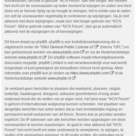
voorwaarden, bezoek of gebruik “NCN Forum” dan niet langer. We hebben
het recht om de voorwaarden op ieder moment te wijzigen en zullen ons best
doen om je hiervan tijdig op de hoogte te brengen, het is echter aan te raden
om zelf de voorwaarden regelmatig te controleren op wijzigingen. Ga je niet
akkoord met deze wijzigingen, maak dan niet langer gebruik van “NCN
Forum”. Blijf je gebruik maken van “NCN Forum”, dan ga je automatisch
akkoord met de wijzigingen en of toevoegingen.
Dit forum draait op phpBB. phpBB is een bulletinboardoplossing die is
uitgebracht onder de “
GNU General Public License v2
” (hierna “GPL”) en
kan gedownload worden via
www.phpbb.com
en via de Nederlandstalige
website
www.phpbb.nl
. De phpBB-software maakt internetgebaseerde
discussies mogelijk. phpBB Limited is niet verantwoordelijk voor wat wordt
toegestaan of juist geweigerd als toelaatbare inhoud en/of gedrag. Meer
informatie over phpBB kun je vinden op
https://www.phpbb.com/
of de
Nederlandstalige website
www.phpbb.nl
.
Je verklaart geen berichten te plaatsen die kwetsend, obsceen, vulgair,
lasterlijk, haatdragend, dreigend, seksueel georiënteerd of enig ander
materiaal bevat die de wetten van je eigen land, het land waar “NCN Forum”
is gehost of internationale wetgeving kunnen schenden. Het plaatsen van
dergelijke berichten kan ertoe leiden dat je met onmiddellijke ingang en
permanent wordt verbannen van dit forum. Tevens kan je provider worden
ingelicht. De IP-adressen van alle berichten worden opgeslagen om deze
voorwaarden te kunnen waarborgen. Je gaat er mee akkoord dat “NCN
Forum” het recht heeft om ieder onderwerp te verwijderen, te wijzigen, te
sluiten of te verplaatsen wanneer zij dit nodig achten. Als gebruiker ga je