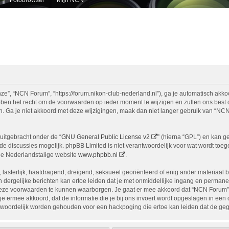
e”, “NCN Forum”, “https://forum.nikon-club-nederland.nl”), ga je automatisch akko
n het recht om de voorwaarden op ieder moment te wijzigen en zullen ons best doe
n. Ga je niet akkoord met deze wijzigingen, maak dan niet langer gebruik van “NCN
uitgebracht onder de “
GNU General Public License v2
” (hierna “GPL”) en kan 
 discussies mogelijk. phpBB Limited is niet verantwoordelijk voor wat wordt toege
de Nederlandstalige website
www.phpbb.nl
.
, lasterlijk, haatdragend, dreigend, seksueel georiënteerd of enig ander materiaal 
 dergelijke berichten kan ertoe leiden dat je met onmiddellijke ingang en permane
eze voorwaarden te kunnen waarborgen. Je gaat er mee akkoord dat “NCN Forum” het
ga je ermee akkoord, dat de informatie die je bij ons invoert wordt opgeslagen in ee
woordelijk worden gehouden voor een hackpoging die ertoe kan leiden dat de ge