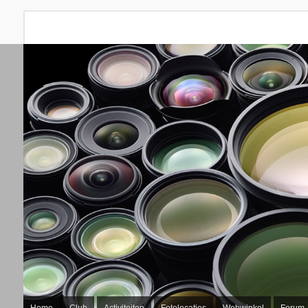
Home
Club
Activiteiten
Fotolocaties
Webwinkel
Forum