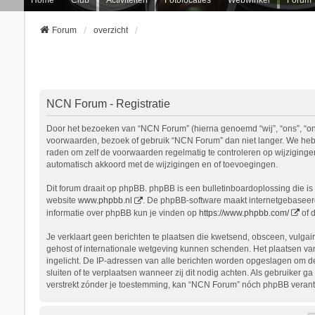
Forum
overzicht
NCN Forum - Registratie
Door het bezoeken van “NCN Forum” (hierna genoemd “wij”, “ons”, “onz
voorwaarden, bezoek of gebruik “NCN Forum” dan niet langer. We hebbe
raden om zelf de voorwaarden regelmatig te controleren op wijziginge
automatisch akkoord met de wijzigingen en of toevoegingen.
Dit forum draait op phpBB. phpBB is een bulletinboardoplossing die is 
website
www.phpbb.nl
. De phpBB-software maakt internetgebaseerde
informatie over phpBB kun je vinden op
https://www.phpbb.com/
of 
Je verklaart geen berichten te plaatsen die kwetsend, obsceen, vulgair
gehost of internationale wetgeving kunnen schenden. Het plaatsen van
ingelicht. De IP-adressen van alle berichten worden opgeslagen om d
sluiten of te verplaatsen wanneer zij dit nodig achten. Als gebruiker 
verstrekt zónder je toestemming, kan “NCN Forum” nóch phpBB verant