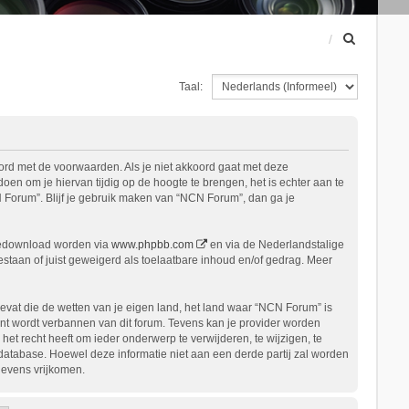
Z
o
e
Taal:
k
ord met de voorwaarden. Als je niet akkoord gaat met deze
n om je hiervan tijdig op de hoogte te brengen, het is echter aan te
 Forum”. Blijf je gebruik maken van “NCN Forum”, dan ga je
gedownload worden via
www.phpbb.com
en via de Nederlandstalige
staan of juist geweigerd als toelaatbare inhoud en/of gedrag. Meer
bevat die de wetten van je eigen land, het land waar “NCN Forum” is
nt wordt verbannen van dit forum. Tevens kan je provider worden
 recht heeft om ieder onderwerp te verwijderen, te wijzigen, te
n database. Hoewel deze informatie niet aan een derde partij zal worden
gevens vrijkomen.