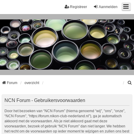
Registreer
Aanmelden
Forum
overzicht
k
NCN Forum - Gebruikersvoorwaarden
Door het bezoeken van “NCN Forum” (hierna genoemd “wij”, “ons”, “onze”,
“NCN Forum”, “https://forum.nikon-club-nederland.nl”), ga je automatisch
akkoord met de voorwaarden. Als je niet akkoord gaat met deze
voorwaarden, bezoek of gebruik “NCN Forum” dan niet langer. We hebben
het recht om de voorwaarden op ieder moment te wijzigen en zullen ons best