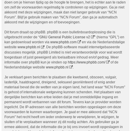
doen om je hiervan tijdig op de hoogte te brengen, het is echter aan te raden
om zelf de voorwaarden regelmatig te controleren op wijzigingen. Ga je niet
akkoord met deze wijzigingen, maak dan niet langer gebruik van “NCN
Forum”. Blijf je gebruik maken van “NCN Forum”, dan ga je automatisch
akkoord met de wijzigingen en of toevoegingen.
Dit forum draait op phpBB. phpBB is een bulletinboardoplossing die is
uitgebracht onder de “
GNU General Public License v2
” (hierna “GPL”) en
kan gedownload worden via
www.phpbb.com
en via de Nederlandstalige
website
www.phpbb.nl
. De phpBB-software maakt internetgebaseerde
discussies mogelijk. phpBB Limited is niet verantwoordelijk voor wat wordt
toegestaan of juist geweigerd als toelaatbare inhoud en/of gedrag. Meer
informatie over phpBB kun je vinden op
https://www.phpbb.com/
of de
Nederlandstalige website
www.phpbb.nl
.
Je verklaart geen berichten te plaatsen die kwetsend, obsceen, vulgair,
lasterlijk, haatdragend, dreigend, seksueel georiënteerd of enig ander
materiaal bevat die de wetten van je eigen land, het land waar “NCN Forum”
is gehost of internationale wetgeving kunnen schenden. Het plaatsen van
dergelijke berichten kan ertoe leiden dat je met onmiddellijke ingang en
permanent wordt verbannen van dit forum. Tevens kan je provider worden
ingelicht. De IP-adressen van alle berichten worden opgeslagen om deze
voorwaarden te kunnen waarborgen. Je gaat er mee akkoord dat “NCN
Forum” het recht heeft om ieder onderwerp te verwijderen, te wijzigen, te
sluiten of te verplaatsen wanneer zij dit nodig achten. Als gebruiker ga je
ermee akkoord, dat de informatie die je bij ons invoert wordt opgeslagen in