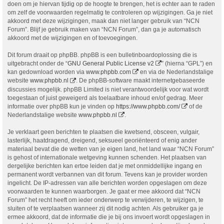
doen om je hiervan tijdig op de hoogte te brengen, het is echter aan te raden
om zelf de voorwaarden regelmatig te controleren op wijzigingen. Ga je niet
akkoord met deze wijzigingen, maak dan niet langer gebruik van “NCN
Forum”. Blijf je gebruik maken van “NCN Forum”, dan ga je automatisch
akkoord met de wijzigingen en of toevoegingen.
Dit forum draait op phpBB. phpBB is een bulletinboardoplossing die is
uitgebracht onder de “
GNU General Public License v2
” (hierna “GPL”) en
kan gedownload worden via
www.phpbb.com
en via de Nederlandstalige
website
www.phpbb.nl
. De phpBB-software maakt internetgebaseerde
discussies mogelijk. phpBB Limited is niet verantwoordelijk voor wat wordt
toegestaan of juist geweigerd als toelaatbare inhoud en/of gedrag. Meer
informatie over phpBB kun je vinden op
https://www.phpbb.com/
of de
Nederlandstalige website
www.phpbb.nl
.
Je verklaart geen berichten te plaatsen die kwetsend, obsceen, vulgair,
lasterlijk, haatdragend, dreigend, seksueel georiënteerd of enig ander
materiaal bevat die de wetten van je eigen land, het land waar “NCN Forum”
is gehost of internationale wetgeving kunnen schenden. Het plaatsen van
dergelijke berichten kan ertoe leiden dat je met onmiddellijke ingang en
permanent wordt verbannen van dit forum. Tevens kan je provider worden
ingelicht. De IP-adressen van alle berichten worden opgeslagen om deze
voorwaarden te kunnen waarborgen. Je gaat er mee akkoord dat “NCN
Forum” het recht heeft om ieder onderwerp te verwijderen, te wijzigen, te
sluiten of te verplaatsen wanneer zij dit nodig achten. Als gebruiker ga je
ermee akkoord, dat de informatie die je bij ons invoert wordt opgeslagen in