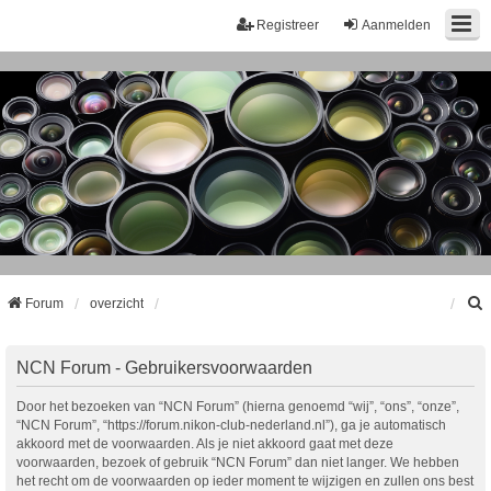
Registreer
Aanmelden
Forum
overzicht
k
NCN Forum - Gebruikersvoorwaarden
Door het bezoeken van “NCN Forum” (hierna genoemd “wij”, “ons”, “onze”,
“NCN Forum”, “https://forum.nikon-club-nederland.nl”), ga je automatisch
akkoord met de voorwaarden. Als je niet akkoord gaat met deze
voorwaarden, bezoek of gebruik “NCN Forum” dan niet langer. We hebben
het recht om de voorwaarden op ieder moment te wijzigen en zullen ons best