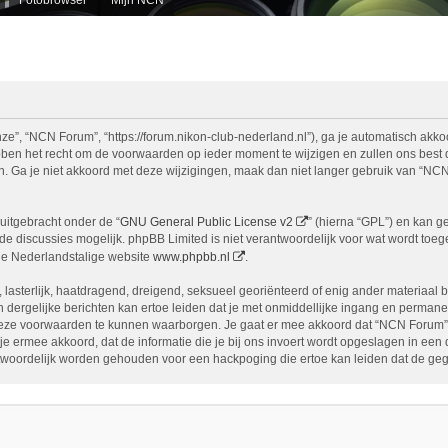
e”, “NCN Forum”, “https://forum.nikon-club-nederland.nl”), ga je automatisch akko
n het recht om de voorwaarden op ieder moment te wijzigen en zullen ons best doe
n. Ga je niet akkoord met deze wijzigingen, maak dan niet langer gebruik van “NCN
uitgebracht onder de “
GNU General Public License v2
” (hierna “GPL”) en kan 
 discussies mogelijk. phpBB Limited is niet verantwoordelijk voor wat wordt toege
de Nederlandstalige website
www.phpbb.nl
.
, lasterlijk, haatdragend, dreigend, seksueel georiënteerd of enig ander materiaal 
 dergelijke berichten kan ertoe leiden dat je met onmiddellijke ingang en permane
eze voorwaarden te kunnen waarborgen. Je gaat er mee akkoord dat “NCN Forum” het
ga je ermee akkoord, dat de informatie die je bij ons invoert wordt opgeslagen in ee
woordelijk worden gehouden voor een hackpoging die ertoe kan leiden dat de ge