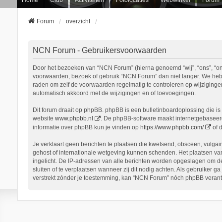
Forum
overzicht
NCN Forum - Gebruikersvoorwaarden
Door het bezoeken van “NCN Forum” (hierna genoemd “wij”, “ons”, “onz
voorwaarden, bezoek of gebruik “NCN Forum” dan niet langer. We hebbe
raden om zelf de voorwaarden regelmatig te controleren op wijziginge
automatisch akkoord met de wijzigingen en of toevoegingen.
Dit forum draait op phpBB. phpBB is een bulletinboardoplossing die is 
website
www.phpbb.nl
. De phpBB-software maakt internetgebaseerde
informatie over phpBB kun je vinden op
https://www.phpbb.com/
of 
Je verklaart geen berichten te plaatsen die kwetsend, obsceen, vulgair
gehost of internationale wetgeving kunnen schenden. Het plaatsen van
ingelicht. De IP-adressen van alle berichten worden opgeslagen om d
sluiten of te verplaatsen wanneer zij dit nodig achten. Als gebruiker 
verstrekt zónder je toestemming, kan “NCN Forum” nóch phpBB verant