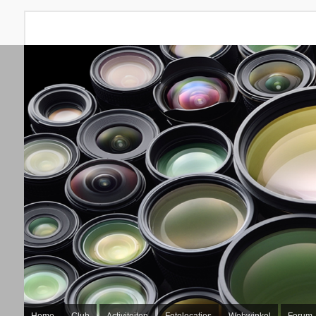
Home
Club
Activiteiten
Fotolocaties
Webwinkel
Forum