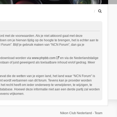
Z
o
e
k
ord met de voorwaarden. Als je niet akkoord gaat met deze
n om je hiervan tijdig op de hoogte te brengen, het is echter aan te
 Forum”. Blijf je gebruik maken van “NCN Forum”, dan ga je
gedownload worden via
www.phpbb.com
en via de Nederlandstalige
staan of juist geweigerd als toelaatbare inhoud en/of gedrag. Meer
bevat die de wetten van je eigen land, het land waar “NCN Forum” is
nt wordt verbannen van dit forum. Tevens kan je provider worden
 recht heeft om ieder onderwerp te verwijderen, te wijzigen, te
n database. Hoewel deze informatie niet aan een derde partij zal worden
gevens vrijkomen.
Nikon Club Nederland - Team