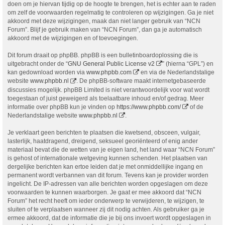
doen om je hiervan tijdig op de hoogte te brengen, het is echter aan te raden
om zelf de voorwaarden regelmatig te controleren op wijzigingen. Ga je niet
akkoord met deze wijzigingen, maak dan niet langer gebruik van “NCN
Forum”. Blijf je gebruik maken van “NCN Forum”, dan ga je automatisch
akkoord met de wijzigingen en of toevoegingen.
Dit forum draait op phpBB. phpBB is een bulletinboardoplossing die is
uitgebracht onder de “
GNU General Public License v2
” (hierna “GPL”) en
kan gedownload worden via
www.phpbb.com
en via de Nederlandstalige
website
www.phpbb.nl
. De phpBB-software maakt internetgebaseerde
discussies mogelijk. phpBB Limited is niet verantwoordelijk voor wat wordt
toegestaan of juist geweigerd als toelaatbare inhoud en/of gedrag. Meer
informatie over phpBB kun je vinden op
https://www.phpbb.com/
of de
Nederlandstalige website
www.phpbb.nl
.
Je verklaart geen berichten te plaatsen die kwetsend, obsceen, vulgair,
lasterlijk, haatdragend, dreigend, seksueel georiënteerd of enig ander
materiaal bevat die de wetten van je eigen land, het land waar “NCN Forum”
is gehost of internationale wetgeving kunnen schenden. Het plaatsen van
dergelijke berichten kan ertoe leiden dat je met onmiddellijke ingang en
permanent wordt verbannen van dit forum. Tevens kan je provider worden
ingelicht. De IP-adressen van alle berichten worden opgeslagen om deze
voorwaarden te kunnen waarborgen. Je gaat er mee akkoord dat “NCN
Forum” het recht heeft om ieder onderwerp te verwijderen, te wijzigen, te
sluiten of te verplaatsen wanneer zij dit nodig achten. Als gebruiker ga je
ermee akkoord, dat de informatie die je bij ons invoert wordt opgeslagen in