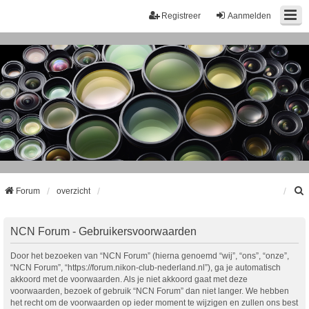
Registreer
Aanmelden
Forum
overzicht
k
NCN Forum - Gebruikersvoorwaarden
Door het bezoeken van “NCN Forum” (hierna genoemd “wij”, “ons”, “onze”,
“NCN Forum”, “https://forum.nikon-club-nederland.nl”), ga je automatisch
akkoord met de voorwaarden. Als je niet akkoord gaat met deze
voorwaarden, bezoek of gebruik “NCN Forum” dan niet langer. We hebben
het recht om de voorwaarden op ieder moment te wijzigen en zullen ons best