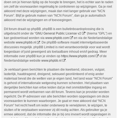
doen om je hiervan tijdig op de hoogte te brengen, het is echter aan te raden
om zelf de voorwaarden regelmatig te controleren op wijzigingen. Ga je niet
akkoord met deze wijzigingen, maak dan niet langer gebruik van “NCN
Forum”. Blijf je gebruik maken van “NCN Forum”, dan ga je automatisch
akkoord met de wijzigingen en of toevoegingen.
Dit forum draait op phpBB. phpBB is een bulletinboardoplossing die is
uitgebracht onder de “
GNU General Public License v2
” (hierna “GPL”) en
kan gedownload worden via
www.phpbb.com
en via de Nederlandstalige
website
www.phpbb.nl
. De phpBB-software maakt internetgebaseerde
discussies mogelijk. phpBB Limited is niet verantwoordelijk voor wat wordt
toegestaan of juist geweigerd als toelaatbare inhoud en/of gedrag. Meer
informatie over phpBB kun je vinden op
https://www.phpbb.com/
of de
Nederlandstalige website
www.phpbb.nl
.
Je verklaart geen berichten te plaatsen die kwetsend, obsceen, vulgair,
lasterlijk, haatdragend, dreigend, seksueel georiënteerd of enig ander
materiaal bevat die de wetten van je eigen land, het land waar “NCN Forum”
is gehost of internationale wetgeving kunnen schenden. Het plaatsen van
dergelijke berichten kan ertoe leiden dat je met onmiddellijke ingang en
permanent wordt verbannen van dit forum. Tevens kan je provider worden
ingelicht. De IP-adressen van alle berichten worden opgeslagen om deze
voorwaarden te kunnen waarborgen. Je gaat er mee akkoord dat “NCN
Forum” het recht heeft om ieder onderwerp te verwijderen, te wijzigen, te
sluiten of te verplaatsen wanneer zij dit nodig achten. Als gebruiker ga je
ermee akkoord, dat de informatie die je bij ons invoert wordt opgeslagen in