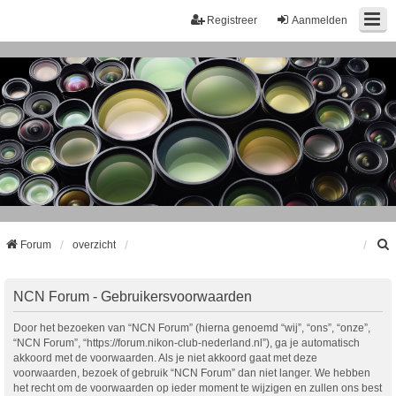
Registreer
Aanmelden
Forum
overzicht
k
NCN Forum - Gebruikersvoorwaarden
Door het bezoeken van “NCN Forum” (hierna genoemd “wij”, “ons”, “onze”,
“NCN Forum”, “https://forum.nikon-club-nederland.nl”), ga je automatisch
akkoord met de voorwaarden. Als je niet akkoord gaat met deze
voorwaarden, bezoek of gebruik “NCN Forum” dan niet langer. We hebben
het recht om de voorwaarden op ieder moment te wijzigen en zullen ons best