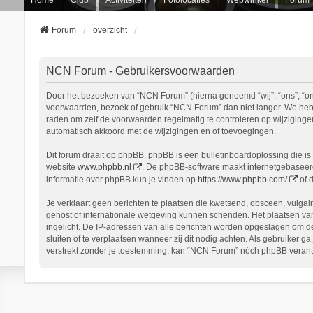
Forum
overzicht
NCN Forum - Gebruikersvoorwaarden
Door het bezoeken van “NCN Forum” (hierna genoemd “wij”, “ons”, “onz
voorwaarden, bezoek of gebruik “NCN Forum” dan niet langer. We hebbe
raden om zelf de voorwaarden regelmatig te controleren op wijziginge
automatisch akkoord met de wijzigingen en of toevoegingen.
Dit forum draait op phpBB. phpBB is een bulletinboardoplossing die is 
website
www.phpbb.nl
. De phpBB-software maakt internetgebaseerde
informatie over phpBB kun je vinden op
https://www.phpbb.com/
of 
Je verklaart geen berichten te plaatsen die kwetsend, obsceen, vulgair
gehost of internationale wetgeving kunnen schenden. Het plaatsen van
ingelicht. De IP-adressen van alle berichten worden opgeslagen om d
sluiten of te verplaatsen wanneer zij dit nodig achten. Als gebruiker 
verstrekt zónder je toestemming, kan “NCN Forum” nóch phpBB verant