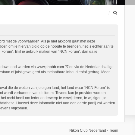
Z
o
e
k
ord met de voorwaarden. Als je niet akkoord gaat met deze
n om je hiervan tijdig op de hoogte te brengen, het is echter aan te
 Forum”. Blijf je gebruik maken van “NCN Forum”, dan ga je
gedownload worden via
www.phpbb.com
en via de Nederlandstalige
staan of juist geweigerd als toelaatbare inhoud en/of gedrag. Meer
bevat die de wetten van je eigen land, het land waar “NCN Forum” is
nt wordt verbannen van dit forum. Tevens kan je provider worden
 recht heeft om ieder onderwerp te verwijderen, te wijzigen, te
n database. Hoewel deze informatie niet aan een derde partij zal worden
gevens vrijkomen.
Nikon Club Nederland - Team