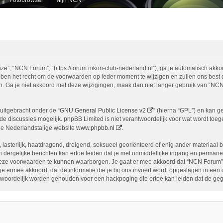
e”, “NCN Forum”, “https://forum.nikon-club-nederland.nl”), ga je automatisch akko
n het recht om de voorwaarden op ieder moment te wijzigen en zullen ons best doe
n. Ga je niet akkoord met deze wijzigingen, maak dan niet langer gebruik van “NCN
uitgebracht onder de “
GNU General Public License v2
” (hierna “GPL”) en kan 
 discussies mogelijk. phpBB Limited is niet verantwoordelijk voor wat wordt toege
de Nederlandstalige website
www.phpbb.nl
.
, lasterlijk, haatdragend, dreigend, seksueel georiënteerd of enig ander materiaal 
 dergelijke berichten kan ertoe leiden dat je met onmiddellijke ingang en permane
eze voorwaarden te kunnen waarborgen. Je gaat er mee akkoord dat “NCN Forum” het
ga je ermee akkoord, dat de informatie die je bij ons invoert wordt opgeslagen in ee
woordelijk worden gehouden voor een hackpoging die ertoe kan leiden dat de ge