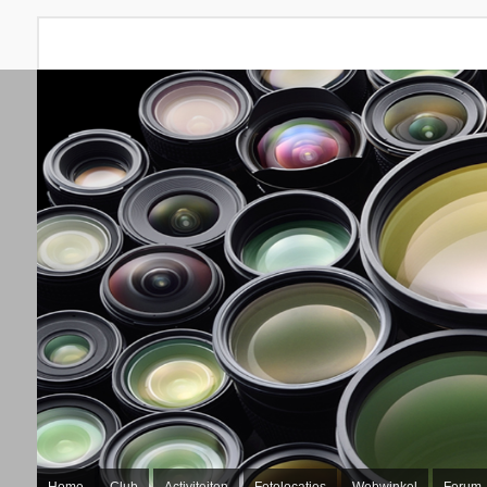
Home
Club
Activiteiten
Fotolocaties
Webwinkel
Forum