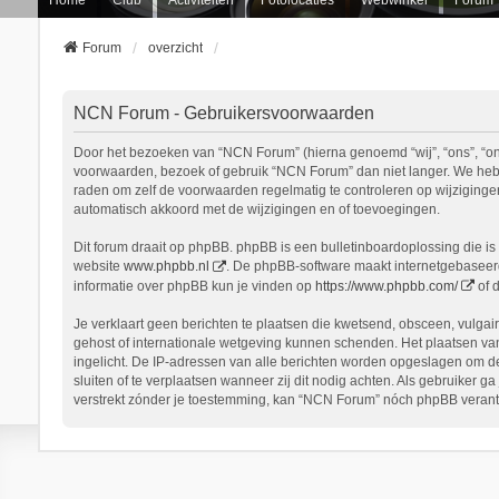
Forum
overzicht
NCN Forum - Gebruikersvoorwaarden
Door het bezoeken van “NCN Forum” (hierna genoemd “wij”, “ons”, “onz
voorwaarden, bezoek of gebruik “NCN Forum” dan niet langer. We hebbe
raden om zelf de voorwaarden regelmatig te controleren op wijziginge
automatisch akkoord met de wijzigingen en of toevoegingen.
Dit forum draait op phpBB. phpBB is een bulletinboardoplossing die is 
website
www.phpbb.nl
. De phpBB-software maakt internetgebaseerde
informatie over phpBB kun je vinden op
https://www.phpbb.com/
of 
Je verklaart geen berichten te plaatsen die kwetsend, obsceen, vulgair
gehost of internationale wetgeving kunnen schenden. Het plaatsen van
ingelicht. De IP-adressen van alle berichten worden opgeslagen om d
sluiten of te verplaatsen wanneer zij dit nodig achten. Als gebruiker 
verstrekt zónder je toestemming, kan “NCN Forum” nóch phpBB verant