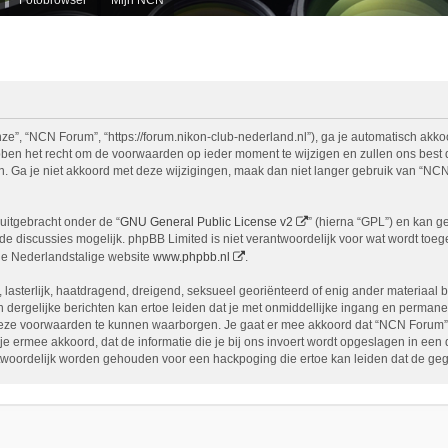
e”, “NCN Forum”, “https://forum.nikon-club-nederland.nl”), ga je automatisch akko
n het recht om de voorwaarden op ieder moment te wijzigen en zullen ons best doe
n. Ga je niet akkoord met deze wijzigingen, maak dan niet langer gebruik van “NCN
uitgebracht onder de “
GNU General Public License v2
” (hierna “GPL”) en kan 
 discussies mogelijk. phpBB Limited is niet verantwoordelijk voor wat wordt toege
de Nederlandstalige website
www.phpbb.nl
.
, lasterlijk, haatdragend, dreigend, seksueel georiënteerd of enig ander materiaal 
 dergelijke berichten kan ertoe leiden dat je met onmiddellijke ingang en permane
eze voorwaarden te kunnen waarborgen. Je gaat er mee akkoord dat “NCN Forum” het
ga je ermee akkoord, dat de informatie die je bij ons invoert wordt opgeslagen in ee
woordelijk worden gehouden voor een hackpoging die ertoe kan leiden dat de ge