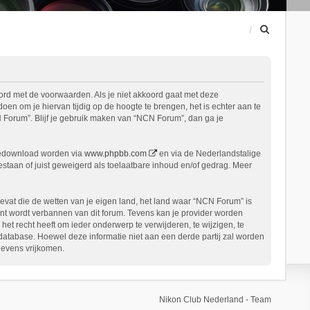
Z
o
e
k
ord met de voorwaarden. Als je niet akkoord gaat met deze
n om je hiervan tijdig op de hoogte te brengen, het is echter aan te
 Forum”. Blijf je gebruik maken van “NCN Forum”, dan ga je
gedownload worden via
www.phpbb.com
en via de Nederlandstalige
staan of juist geweigerd als toelaatbare inhoud en/of gedrag. Meer
bevat die de wetten van je eigen land, het land waar “NCN Forum” is
nt wordt verbannen van dit forum. Tevens kan je provider worden
 recht heeft om ieder onderwerp te verwijderen, te wijzigen, te
n database. Hoewel deze informatie niet aan een derde partij zal worden
gevens vrijkomen.
Nikon Club Nederland - Team