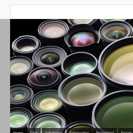
Home
Club
Activiteiten
Fotolocaties
Webwinkel
Forum