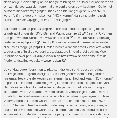
doen om je hiervan tijdig op de hoogte te brengen, het is echter aan te raden
om zelf de voorwaarden regelmatig te controleren op wijzigingen. Ga je niet
akkoord met deze wijzigingen, maak dan niet langer gebruik van “NCN
Forum”. Blijf je gebruik maken van “NCN Forum”, dan ga je automatisch
akkoord met de wijzigingen en of toevoegingen.
Dit forum draait op phpBB. phpBB is een bulletinboardoplossing die is
uitgebracht onder de “
GNU General Public License v2
” (hierna “GPL”) en
kan gedownload worden via
www.phpbb.com
en via de Nederlandstalige
website
www.phpbb.nl
. De phpBB-software maakt internetgebaseerde
discussies mogelijk. phpBB Limited is niet verantwoordelijk voor wat wordt
toegestaan of juist geweigerd als toelaatbare inhoud en/of gedrag. Meer
informatie over phpBB kun je vinden op
https://www.phpbb.com/
of de
Nederlandstalige website
www.phpbb.nl
.
Je verklaart geen berichten te plaatsen die kwetsend, obsceen, vulgair,
lasterlijk, haatdragend, dreigend, seksueel georiënteerd of enig ander
materiaal bevat die de wetten van je eigen land, het land waar “NCN Forum”
is gehost of internationale wetgeving kunnen schenden. Het plaatsen van
dergelijke berichten kan ertoe leiden dat je met onmiddellijke ingang en
permanent wordt verbannen van dit forum. Tevens kan je provider worden
ingelicht. De IP-adressen van alle berichten worden opgeslagen om deze
voorwaarden te kunnen waarborgen. Je gaat er mee akkoord dat “NCN
Forum” het recht heeft om ieder onderwerp te verwijderen, te wijzigen, te
sluiten of te verplaatsen wanneer zij dit nodig achten. Als gebruiker ga je
ermee akkoord, dat de informatie die je bij ons invoert wordt opgeslagen in