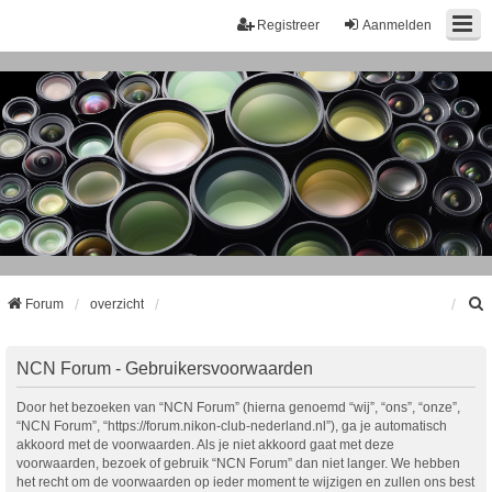
Registreer
Aanmelden
Forum
overzicht
k
NCN Forum - Gebruikersvoorwaarden
Door het bezoeken van “NCN Forum” (hierna genoemd “wij”, “ons”, “onze”,
“NCN Forum”, “https://forum.nikon-club-nederland.nl”), ga je automatisch
akkoord met de voorwaarden. Als je niet akkoord gaat met deze
voorwaarden, bezoek of gebruik “NCN Forum” dan niet langer. We hebben
het recht om de voorwaarden op ieder moment te wijzigen en zullen ons best