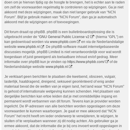
doen om je hiervan tijdig op de hoogte te brengen, het is echter aan te raden
om zelf de voorwaarden regelmatig te controleren op wijzigingen. Ga je niet
akkoord met deze wijzigingen, maak dan niet langer gebruik van “NCN
Forum”. Blijf je gebruik maken van “NCN Forum”, dan ga je automatisch
akkoord met de wijzigingen en of toevoegingen.
Dit forum draait op phpBB. phpBB is een bulletinboardoplossing die is
uitgebracht onder de “
GNU General Public License v2
” (hierna “GPL”) en
kan gedownload worden via
www.phpbb.com
en via de Nederlandstalige
website
www.phpbb.nl
. De phpBB-software maakt internetgebaseerde
discussies mogelijk. phpBB Limited is niet verantwoordelijk voor wat wordt
toegestaan of juist geweigerd als toelaatbare inhoud en/of gedrag. Meer
informatie over phpBB kun je vinden op
https://www.phpbb.com/
of de
Nederlandstalige website
www.phpbb.nl
.
Je verklaart geen berichten te plaatsen die kwetsend, obsceen, vulgair,
lasterlijk, haatdragend, dreigend, seksueel georiënteerd of enig ander
materiaal bevat die de wetten van je eigen land, het land waar “NCN Forum”
is gehost of internationale wetgeving kunnen schenden. Het plaatsen van
dergelijke berichten kan ertoe leiden dat je met onmiddellijke ingang en
permanent wordt verbannen van dit forum. Tevens kan je provider worden
ingelicht. De IP-adressen van alle berichten worden opgeslagen om deze
voorwaarden te kunnen waarborgen. Je gaat er mee akkoord dat “NCN
Forum” het recht heeft om ieder onderwerp te verwijderen, te wijzigen, te
sluiten of te verplaatsen wanneer zij dit nodig achten. Als gebruiker ga je
ermee akkoord, dat de informatie die je bij ons invoert wordt opgeslagen in