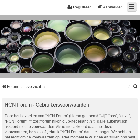
Registreer
Aanmelden
Forum
overzicht
k
NCN Forum - Gebruikersvoorwaarden
Door het bezoeken van “NCN Forum” (hierna genoemd “wij”, “ons”, “onze”,
“NCN Forum”, “https://forum.nikon-club-nederland.nl”), ga je automatisch
akkoord met de voorwaarden. Als je niet akkoord gaat met deze
voorwaarden, bezoek of gebruik “NCN Forum” dan niet langer. We hebben
het recht om de voorwaarden op ieder moment te wijzigen en zullen ons best